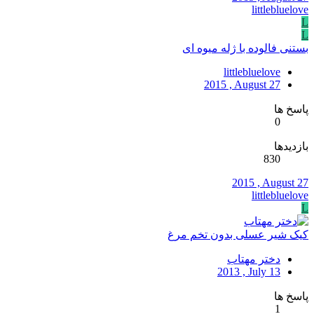
littlebluelove
L
L
بستنی فالوده با ژله میوه ای
littlebluelove
2015 , August 27
پاسخ ها
0
بازدیدها
830
2015 , August 27
littlebluelove
L
کیک شیر عسلی بدون تخم مرغ
دختر مهتاب
2013 , July 13
پاسخ ها
1