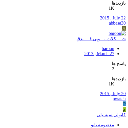
بازدیدها
1K
2015 , July 22
abbasa30
A
شــــکلات تـــوپی فــــندق
baroon
2013 , March 27
پاسخ ها
2
بازدیدها
1K
2015 , July 20
pwatch
P
م
کانولی سیسیلی
معصومه بانو