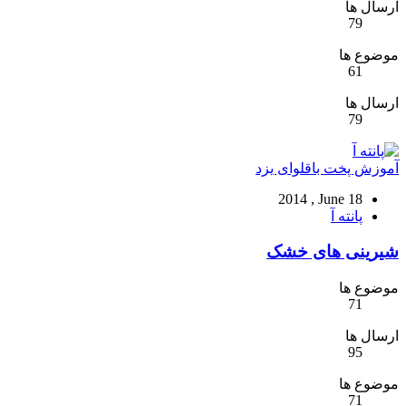
ارسال ها
79
موضوع ها
61
ارسال ها
79
آموزش پخت باقلوای یزد
2014 , June 18
پانته آ
شیرینی های خشک
موضوع ها
71
ارسال ها
95
موضوع ها
71