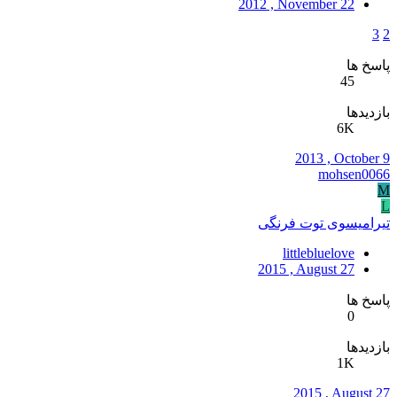
2012 , November 22
3
2
پاسخ ها
45
بازدیدها
6K
2013 , October 9
mohsen0066
M
L
تیرامیسوی توت فرنگی
littlebluelove
2015 , August 27
پاسخ ها
0
بازدیدها
1K
2015 , August 27