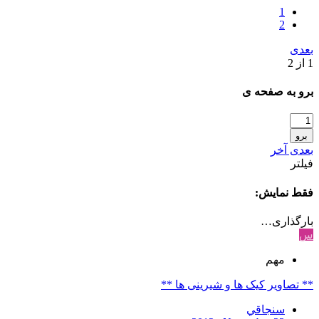
1
2
بعدی
1 از 2
برو به صفحه ی
برو
بعدی
آخر
فیلتر
فقط نمایش:
بارگذاری…
س
مهم
** تصاویر کیک ها و شیرینی ها **
سنجاقي