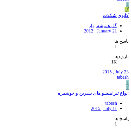
T
گ
كاتوي شكلات
گل همیشه بهار
2012 , January 21
پاسخ ها
1
بازدیدها
1K
2015 , July 23
tabesh
T
T
انواع تیرامیسو های شیرین و خوشمزه
tabesh
2015 , July 11
پاسخ ها
1