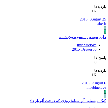
بازدیدها
1K
2015 , August 25
tabesh
T
L
طرز تهيه تيراميسو بدون خامه
littlebluelove
2015 , August 6
پاسخ ها
0
بازدیدها
1K
2015 , August 6
littlebluelove
L
T
کیک تابستانی آلو سیاه؛ روزی که درخت آلو بار داد