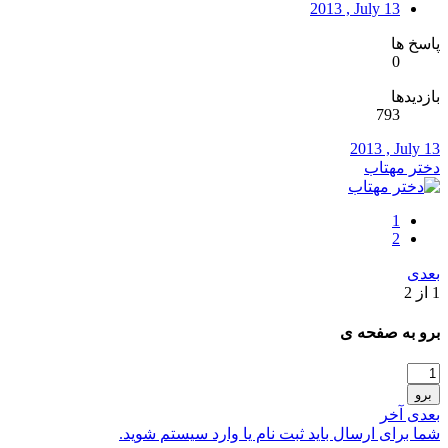
2013 , July 13
پاسخ ها
0
بازدیدها
793
2013 , July 13
دختر مهتاب
1
2
بعدی
1 از 2
برو به صفحه ی
برو
بعدی
آخر
شما برای ارسال باید ثبت نام یا وارد سیستم شوید.