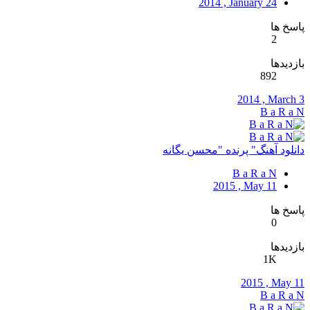
2014 , January 24
پاسخ ها
2
بازدیدها
892
2014 , March 3
B a R a N
دانلود آهنگ" پرنده "محسن یگانه
B a R a N
2015 , May 11
پاسخ ها
0
بازدیدها
1K
2015 , May 11
B a R a N