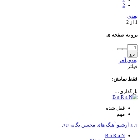
2
بعدی
1 از 2
برو به صفحه ی
برو
بعدی
آخر
فیلتر
فقط نمایش:
بارگذاری…
قفل شده
مهم
♫♫ آرشیو آهنگ های محسن یگانه ♫♫
B a R a N