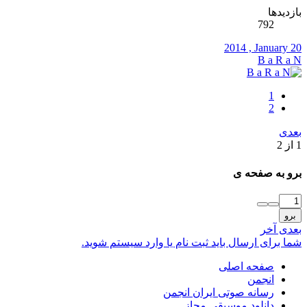
بازدیدها
792
2014 , January 20
B a R a N
1
2
بعدی
1 از 2
برو به صفحه ی
برو
بعدی
آخر
شما برای ارسال باید ثبت نام یا وارد سیستم شوید.
صفحه اصلی
انجمن
رسانه صوتی ایران انجمن
دانلود موسیقی مجاز