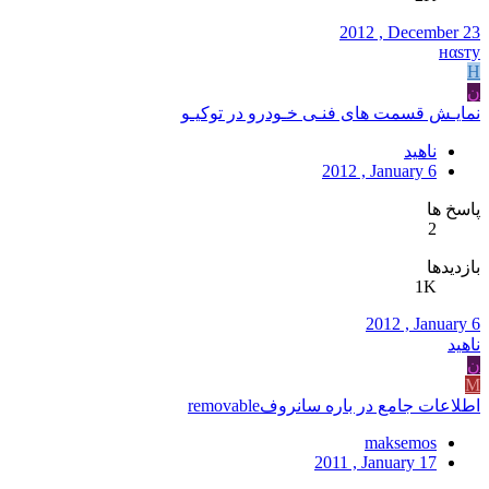
2012 , December 23
нαѕту
Н
ن
نمایـش قسمت های فنـی خـودرو در توکیـو
ناهید
2012 , January 6
پاسخ ها
2
بازدیدها
1K
2012 , January 6
ناهید
ن
M
اطلاعات جامع در باره سانروفremovable
maksemos
2011 , January 17