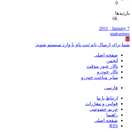
0
بازدیدها
1K
2011 , January 7
maksemos
M
شما برای ارسال باید ثبت نام یا وارد سیستم شوید.
صفحه اصلی
انجمن
تالار عبور موقت
تالار خودرو
سایر مباحث خودرو
فارسی
ارتباط با ما
قوانین و مقرّرات
حریم خصوصی
راهنما
صفحه اصلی
RSS