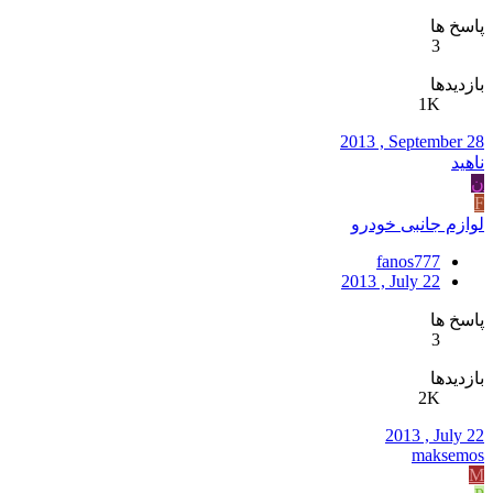
پاسخ ها
3
بازدیدها
1K
2013 , September 28
ناهید
ن
F
لوازم جانبی خودرو
fanos777
2013 , July 22
پاسخ ها
3
بازدیدها
2K
2013 , July 22
maksemos
M