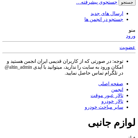
جستجوی پیشرفته…
جستجو
ارسال های جدید
جستجو در انجمن ها
منو
ورود
عضویت
توجه: در صورتی که از کاربران قدیمی ایران انجمن هستید و
امکان ورود به سایت را ندارید، میتوانید با آیدی altin_admin@
در تلگرام تماس حاصل نمایید.
صفحه اصلی
انجمن
تالار عبور موقت
تالار خودرو
سایر مباحث خودرو
لوازم جانبی
فیلتر