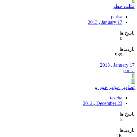
P
مثلث خطر
parisa
2013 , January 17
پاسخ ها
0
بازدیدها
939
2013 , January 17
parisa
P
T
تصاوير موتور خودرو
tazeha
2012 , December 23
پاسخ ها
5
بازدیدها
2K