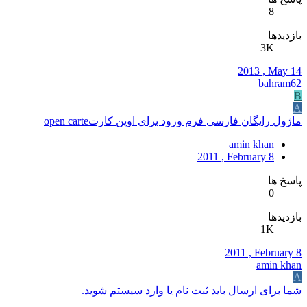
8
بازدیدها
3K
2013 , May 14
bahram62
B
A
ماژول رایگان فارسی فرم ورود برای اوپن کارتopen carte
amin khan
2011 , February 8
پاسخ ها
0
بازدیدها
1K
2011 , February 8
amin khan
A
شما برای ارسال باید ثبت نام یا وارد سیستم شوید.