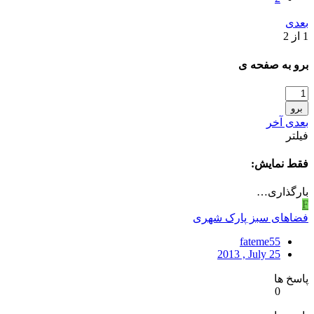
بعدی
1 از 2
برو به صفحه ی
برو
بعدی
آخر
فیلتر
فقط نمایش:
بارگذاری…
F
فضاهای سبز پارک شهری
fateme55
2013 , July 25
پاسخ ها
0