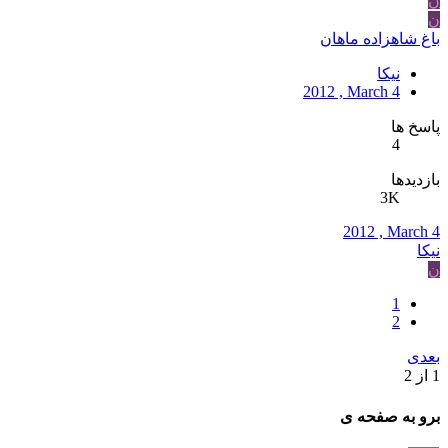
ن
ن
باغ شاهزاده ماهان
نیکا
2012 , March 4
پاسخ ها
4
بازدیدها
3K
2012 , March 4
نیکا
ن
1
2
بعدی
1 از 2
برو به صفحه ی