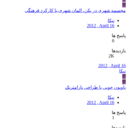
ن
مجسمه شهری در پکن، المان شهری،با کارکرد فرهنگی
نیکا
2012 , April 16
پاسخ ها
0
بازدیدها
2K
2012 , April 16
نیکا
ن
ن
پاویون چوبی با طراحی پارامتریک
نیکا
2012 , April 16
پاسخ ها
1
بازدیدها