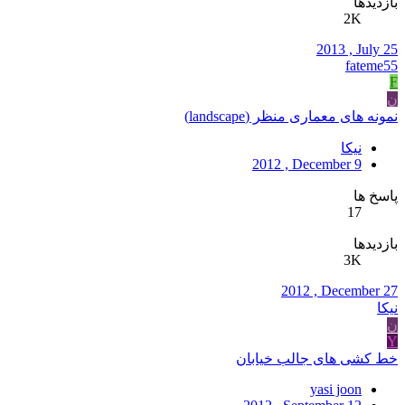
بازدیدها
2K
2013 , July 25
fateme55
F
ن
نمونه های معماری منظر (landscape)
نیکا
2012 , December 9
پاسخ ها
17
بازدیدها
3K
2012 , December 27
نیکا
ن
Y
خط کشی های جالب خیابان
yasi joon