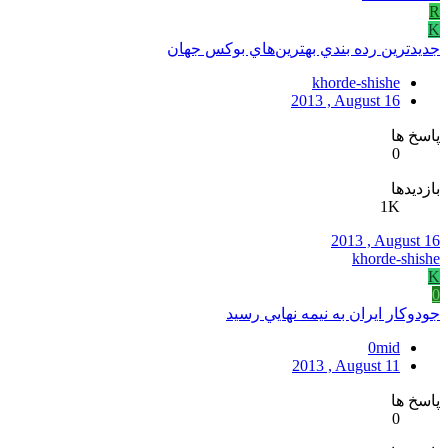
R
K
جديدترين رده بندي بهترين‌هاي بوکس جهان
khorde-shishe
2013 , August 16
پاسخ ها
0
بازدیدها
1K
2013 , August 16
khorde-shishe
K
0
جودوکار ايران به نيمه نهايي رسيد
0mid
2013 , August 11
پاسخ ها
0