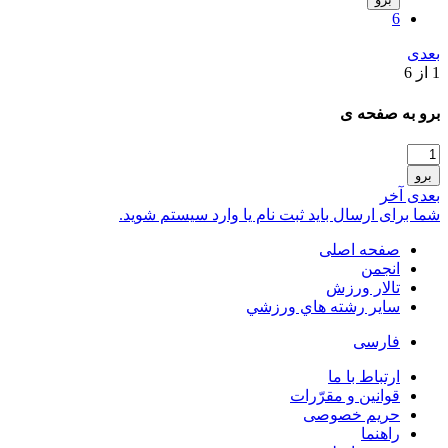
6
بعدی
1 از 6
برو به صفحه ی
برو
بعدی
آخر
شما برای ارسال باید ثبت نام یا وارد سیستم شوید.
صفحه اصلی
انجمن
تالار ورزش
ساير رشته هاي ورزشي
فارسی
ارتباط با ما
قوانین و مقرّرات
حریم خصوصی
راهنما