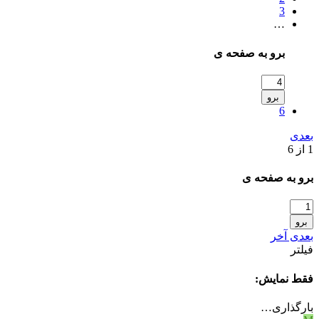
3
…
برو به صفحه ی
برو
6
بعدی
1 از 6
برو به صفحه ی
برو
بعدی
آخر
فیلتر
فقط نمایش:
بارگذاری…