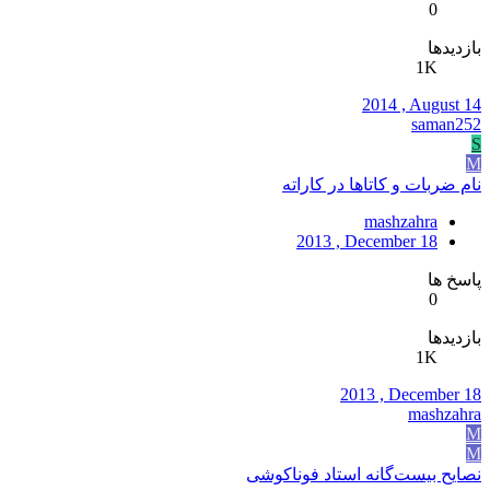
0
بازدیدها
1K
2014 , August 14
saman252
S
M
نام ضربات و کاتاها در كاراته
mashzahra
2013 , December 18
پاسخ ها
0
بازدیدها
1K
2013 , December 18
mashzahra
M
M
نصایح بیست‌گانه استاد فوناکوشی