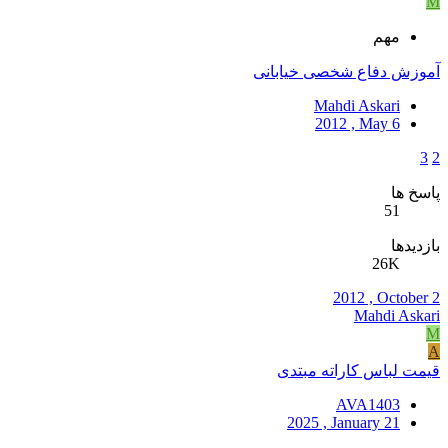
M
مهم
آموزش دفاع شخصی خیابانی
Mahdi Askari
2012 , May 6
3
2
پاسخ ها
51
بازدیدها
26K
2012 , October 2
Mahdi Askari
M
A
قیمت لباس کاراته مبتدی
AVA1403
2025 , January 21