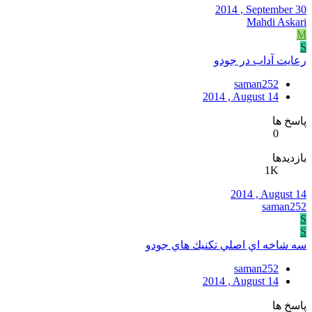
2014 , September 30
Mahdi Askari
M
S
رعايت آداب در جودو
saman252
2014 , August 14
پاسخ ها
0
بازدیدها
1K
2014 , August 14
saman252
S
S
سه شاخه اي اصلي تكنيك هاي جودو
saman252
2014 , August 14
پاسخ ها