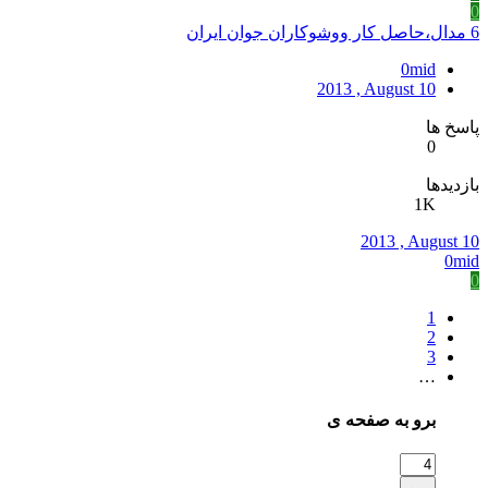
0
6 مدال،حاصل کار ووشوکاران جوان ايران
0mid
2013 , August 10
پاسخ ها
0
بازدیدها
1K
2013 , August 10
0mid
0
1
2
3
…
برو به صفحه ی
برو