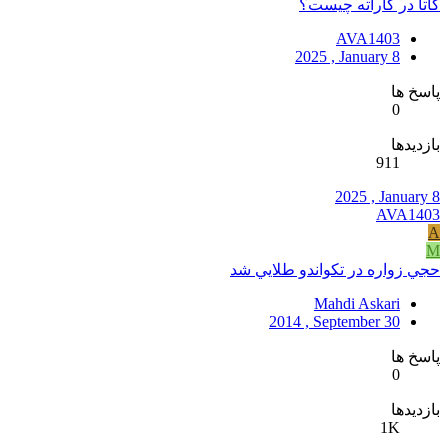
کاتا در کاراته چیست؟
AVA1403
2025 , January 8
پاسخ ها
0
بازدیدها
911
2025 , January 8
AVA1403
A
M
حجي زواره در تکواندو طلايي شد
Mahdi Askari
2014 , September 30
پاسخ ها
0
بازدیدها
1K