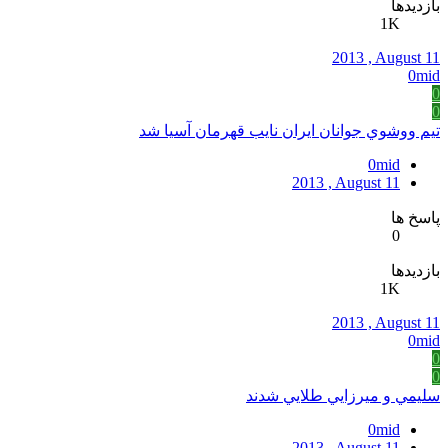
بازدیدها
1K
2013 , August 11
0mid
0
0
تيم ووشوي جوانان ايران نايب قهرمان آسيا شد
0mid
2013 , August 11
پاسخ ها
0
بازدیدها
1K
2013 , August 11
0mid
0
0
سليمي و ميرزايي طلايي شدند
0mid
2013 , August 11