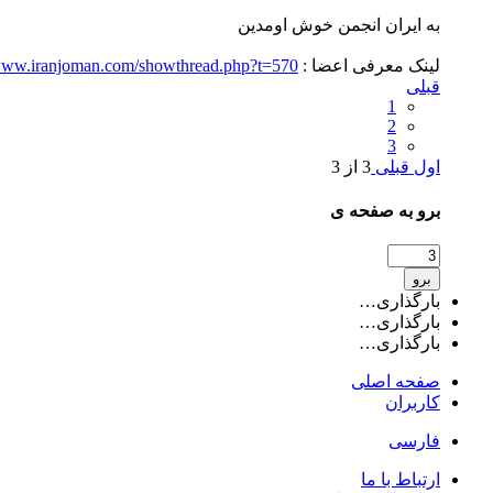
به ایران انجمن خوش اومدین
لینک معرفی اعضا :
/www.iranjoman.com/showthread.php?t=570
قبلی
1
2
3
اول
قبلی
3 از 3
برو به صفحه ی
برو
بارگذاری…
بارگذاری…
بارگذاری…
صفحه اصلی
کاربران
فارسی
ارتباط با ما