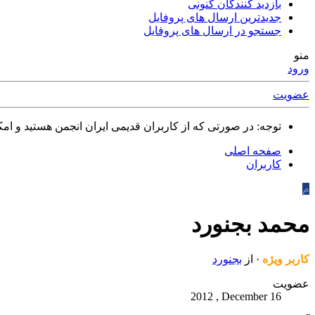
بازدید کنندگان کنونی
جدیدترین ارسال های پروفایل
جستجو در ارسال های پروفایل
منو
ورود
عضویت
توجه: در صورتی که از کاربران قدیمی ایران انجمن هستید و امکان ورود به سایت را ندارید،
صفحه اصلی
کاربران
م
محمد بجنورد
کاربر ويژه
·
از
بجنورد
عضویت
2012 , December 16