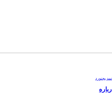
د بجنورد
رباره