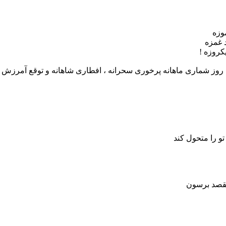
وزه
د غمزه
کروزه !
 ، روز شماری ماهانه پرخوری سحرانه ، افطاری شاهانه و توقع آمرزش سا
و را متحول کند
مقصد برسون