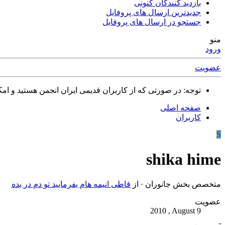
بازدید کنندگان کنونی
جدیدترین ارسال های پروفایل
جستجو در ارسال های پروفایل
منو
ورود
عضویت
توجه: در صورتی که از کاربران قدیمی ایران انجمن هستید و امکان ورود به سایت را ندارید،
صفحه اصلی
کاربران
S
shika hime
متخصص بخش جانوران
·
از
قاطی انیمه هام بفرمایید تو دم در بده
عضویت
2010 , August 9