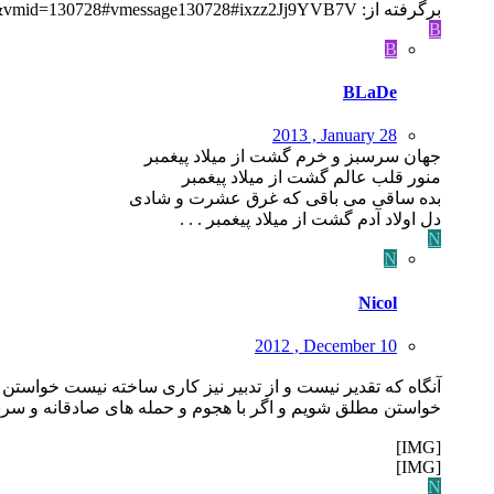
برگرفته از: http://www.iranjoman.com/member.php?u=14831&vmid=130728#vmessage130728#ixzz2Jj9YVB7V
B
B
BLaDe
2013 , January 28
جهان سرسبز و خرم گشت از میلاد پیغمبر
منور قلب عالم گشت از میلاد پیغمبر
بده ساقى مى باقى که غرق عشرت و شادى
دل اولاد آدم گشت از میلاد پیغمبر . . .
N
N
Nicol
2012 , December 10
آنگاه که تقدیر نیست و از تدبیر نیز کاری ساخته نیست خواستن 
خواستن مطلق شویم و اگر با هجوم و حمله های صادقانه و سرشا
[IMG]
[IMG]
N