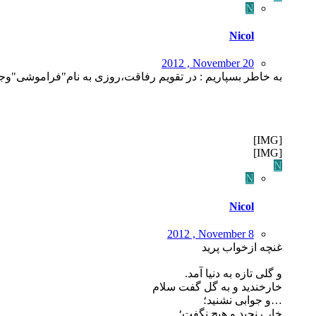
N
Nicol
2012 , November 20
به خاطر بسپاریم : در تقویم رفاقت،روزی به نام"فراموشی"وجود ندارد......
[IMG]
[IMG]
N
N
Nicol
2012 , November 8
غنچه ازخواب پرید
و گلی تازه به دنیا آمد.
خارخندید و به گل گفت سلام
…و جوابی نشنید؛
خار رنجید و هیچ نگفت؛