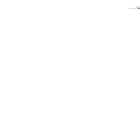
. . .