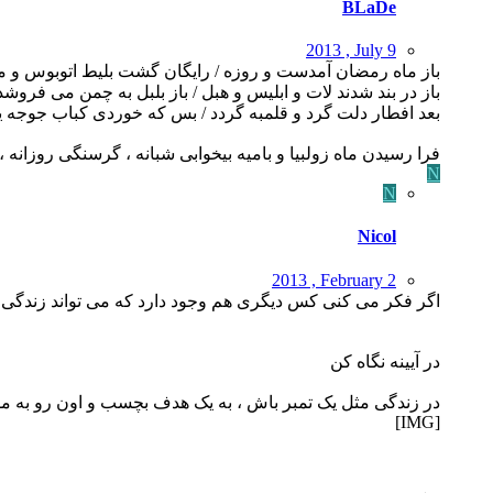
BLaDe
2013 , July 9
باز ماه رمضان آمدست و روزه / رایگان گشت بلیط اتوبوس و م
باز در بند شدند لات و ابلیس و هبل / باز بلبل به چمن می فروش
بعد افطار دلت گرد و قلمبه گردد / بس که خوردی کباب جوجه ی
فرا رسیدن ماه زولبیا و بامیه بیخوابی شبانه ، گرسنگی روزانه
N
N
Nicol
2013 , February 2
اگر فکر می کنی کس دیگری هم وجود دارد که می تواند زندگی ت
در آیینه نگاه کن
در زندگی مثل یک تمبر باش ، به یک هدف بچسب و اون رو به 
[IMG]