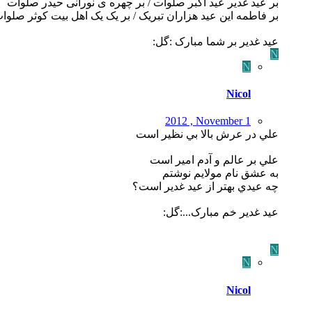
بر عید غدیر عید اکبر صلوات / بر چهره ی نورانی حیدر صلوات
بر فاطمه این عید هزاران تبریک / بر یک یک اهل بیت کوثر صلوات 
عید غدیر بر شما مبارک :گل:
N
N
Nicol
2012 , November 1
علي در عرش بالا بي نظير است
علي بر عالم و آدم امير است
به عشق نام مولايم نوشتم
چه عيدي بهتر از عيد غدير است؟
عید غدیر خم مبارک...:گل:
N
N
Nicol