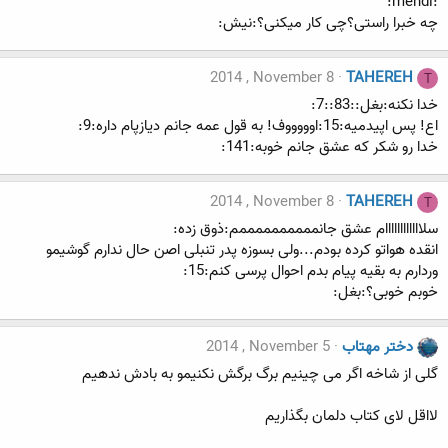
:mehdi:
چه خبرا راستی؟چی کار میکنی؟:نیش:
2014 , November 8
TAHEREH
T
خدا نکنه:بغل::83::7:
اع! پس اپیدمیه:15:اوووووف! به قول عمه جانم دیازپام داره:9:
خدا رو شکر که عشق جانم خوبه:141:
2014 , November 8
TAHEREH
T
سلاااااااااااام عشق جانممممممممممم:ذوق زده:
انقده هواتو کرده بودم...ولی بسوزه پدر تنبلی اصن حال ندارم گوشیمو
وردارم به بقیه پیام بدم احوال پرسی کنم:15:
خوبم خوبی؟:بغل:
دختر مهتاب
2014 , November 5
گلی از شاخه اگر می چینیم برگ برگش نکنیمو به بادش ندهیم
لااقل لای کتاب دلمان بگذاریم