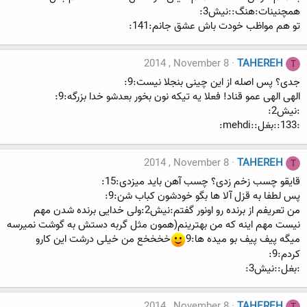
همچنینات:هنگ::نیش3:
تو هم مواظب خودت باش عشق جانم:141:
2014 , November 8
TAHEREH
T
جدی؟ پس اصله از این چینی بنجلا نیست:9:
الهی الهی عمو قناد! فعلا یه تیکه نون بخور بعدشو خدا بزرگه:9:
:نیش2:
:133::بغل::mehdi:
2014 , November 8
TAHEREH
T
قایقو چسب زخم زدی؟ چسب آهن باید میزدی:15:
پس لطفا به قزل آلا ها بگو خودشون کباب شن:9:
من تعریفم از برنده رو اونور گفتم:نیش2:ولی خدایی برنده شدن مهم
نیست مهم اینه که من بهترینم(همون مثل گربه دستش به گوشت نمیرسه
میگه پیف پیف بو میده ها:9
خخخخع من خیلی درشت این کارو
کردم:9:
:بغل::نیش3:
2014 , November 8
TAHEREH
T