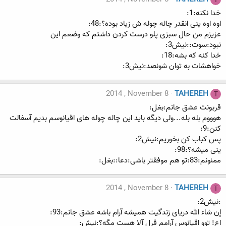
خدا نکنه:1:
اوه اوه ینی انقدر چاله چوله ش زیاد بوده؟:48:
عزیزم من حال سبزی پلو درست کردن داشتم که وضعم این
نبود:سوت::نیش3:
خدا کنه که بشه:18:
خواهشات به توان شونصد:نیش3:
2014 , November 8
TAHEREH
T
قربونت عشق جانم:بغل:
هوووم بله بله...ولی دیگه باید این چاله چوله های اقیانوسم بدیم آسفالت
کنن:9:
پس کباب کن بخوریم:نیش2:
ینی میشه؟:98:
ممنونم:83:تو هم موفقتر باشی:دعا::بغل:
2014 , November 8
TAHEREH
T
:نیش2:
إن شاء الله دریای زندگیت همیشه آرام باشه عشق جانم:93:
اع! توو اقیانوس آرامم قرل آلا هست مگه؟:نیش: