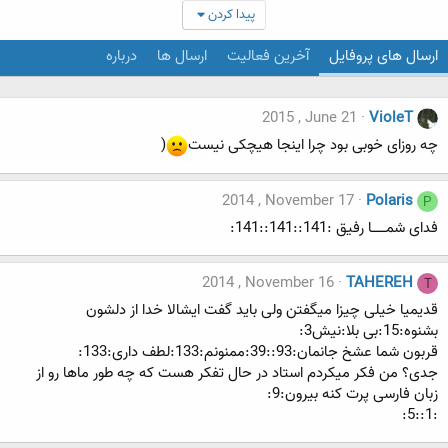
پیدا کردن
ارسال های پروفایل
آخرین فعالیت
ارسال ها
درباره
2015 , June 21
VioleT
چه روزای خوبی بود چرا اینجا هیچکی نیست
(
2014 , November 17
Polaris
P
فدای شمـــــــا رفیق :141::141::141:
2014 , November 16
TAHEREH
T
قدیمیا خیلی چیزا میگفتن ولی باید گفت ایشالا خدا از دلشون
بشنوه:15:بی بلا:نیش3:
قربون شما عشخ جانمان:93::39:ممنونم:133:لطف داری:133:
جدی؟ من فکر میکردم استاد در حال تفکر هست که چه طور ماها رو از
زبان فارسی پرت کنه بیرون:9:
:1::5: