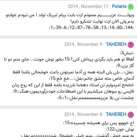
2014 , November 11
Polaris
P
ویولـــــــــت عزیــــــــــــــزم ممنونم ازت بابت پیام تبریک تولد ! من نبودم جوابتو
بدم ولی الان ازت نهایت تشکرو دارم!
:144::80::14::13::58::78::87::12::6::39::1:
2014 , November 9
TAHEREH
T
:نیش3:
آهاااا تو هم باید بگردی پیداش کنی؟:15:بخور نوش جونت...جای منم دو تا
گاز بزن:9:
:بغل:...بلی بلی البته همه ی آدما نمیتونن باعث خوشحالی باشنا فقط
آدمای خاص مثه عشق جانم:بغل:...خع خع:15:
خخخخ امیدوارم تن استاد دهخدا نلرزیده باشه فقط از این که روح زبان
فارسی رو سوهان میکشیم با این اصطلاحات خوددرآوردیمون:هنگ::9:
چشمت بی بلا عزیزممممممممم:بغل::1::5:
2014 , November 8
TAHEREH
T
اع خوووو پس برای همیشه چسبیده:15:
نوش جون:122:
به منم خوش گذشت...منم خیلی خوشحال شدددددددددم:بغل: