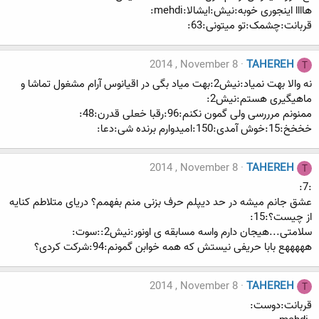
هاااا اینجوری خوبه:نیش:ایشالا:mehdi:
قربانت:چشمک:تو میتونی:63:
2014 , November 8
TAHEREH
T
نه والا بهت نمیاد:نیش2:بهت میاد بگی در اقیانوس آرام مشغول تماشا و
ماهیگیری هستم:نیش2:
ممنونم مرررسی ولی گمون نکنم:96:رقبا خعلی قدرن:48:
خخخخ:15:خوش آمدی:150:امیدوارم برنده شی:دعا:
2014 , November 8
TAHEREH
T
:7:
عشق جانم میشه در حد دیپلم حرف بزنی منم بفهمم؟ دریای متلاطم کنایه
از چیست؟:15:
سلامتی...هیجان دارم واسه مسابقه ی اونور:نیش2::سوت:
هههههع بابا حریفی نیستش که همه خوابن گمونم:94:شرکت کردی؟
2014 , November 8
TAHEREH
T
قربانت:دوست: