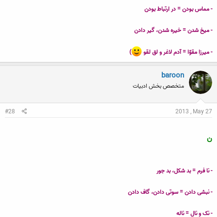
- مماس بودن = در ارتباط بودن
- میخ شدن = خیره شدن، گیر دادن
- میرزا مقوّا = آدم لاغر و لق لقو
)
baroon
متخصص بخش ادبیات
#28
2013 , May 27
ن
- نا فرم = بد شکل، بد جور
- نبشی دادن = سوتی دادن، گاف دادن
- نک و نال = ناله