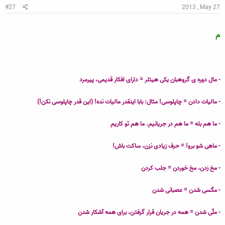
#27
2013 , May 27
م
- مال دوره ی گروهبان یکی هیتلر = دارای افکار قدیمی، پیرمرد
- مالیات دادن = چاپلوسی! مثال: بابا اینقدر مالیات نده! (این قدر چاپلوسی نکن!)
- ما هم بله = ما هم در جریانیم. ما هم تو کاریم
- ماهی شو برو! = حرف زیادی نزن، ساکت باش!
- مخ زدن، مخ خوردن
=
جلب کردن
- مگسی شدن = عصبانی شدن
- ملّی شدن = همه در جریان قرار گرفتن، برای همه آشکار شدن