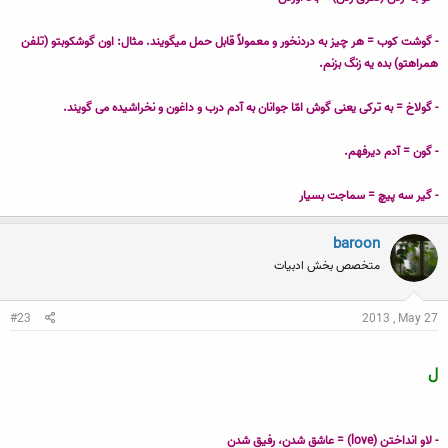
- گوشت کوب = هر چیز به دردنخور و معمولاً قابل حمل می‏گویند. مثال: اون گوشكوبتو (تلفن
همراهتو) بده یه زنگ بزنم.
- گولاخ = به ترکی یعنی گوش امّا جوانان به آدم درب و داغون و نخراشیده می گویند.
- گون = آدم دیرفهم.
- گیر سه پیچ = سماجت بسیار
baroon
متخصص بخش ادبیات
#23
2013 , May 27
ل
- لاو انداختن (love) = عاشق شدن، رفیق شدن