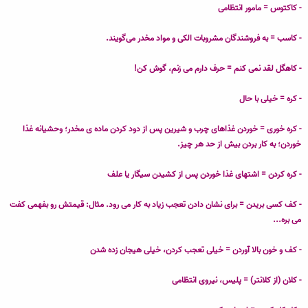
ع
- کاکتوس = مامور انتظامی
- کاسب = به فروشندگان مشروبات الکی و مواد مخدر می‌گویند.
- کاهگل لقد نمی کنم = حرف دارم می زنم، گوش کن!
- کره = خیلی با حال
- کره خوری = خوردن غذاهای چرب و شیرین پس از دود کردن ماده ی مخدر؛ وحشیانه غذا
خوردن؛ به کار بردن بیش از حد هر چیز.
- کره کردن = اشتهای غذا خوردن پس از کشیدن سیگار یا علف
- کف کسی بریدن = برای نشان دادن تعجب زیاد به کار می رود. مثال: قیمتش رو بفهمی کفت
می بره...
- کف و خون بالا آوردن = خیلی تعجب کردن، خیلی هیجان زده شدن
- کلان (از کلانتر) = پلیس، نیروی انتظامی