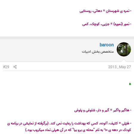
- نمره ی شهرستان = دهاتی، روستایی
- نمور (نموره) = جزیی، کوچک، کمی
baroon
متخصص بخش ادبیات
#29
2013 , May 27
ه
- هاگیر واگیر = گیر و دار، شلوغی و پلوغی
- هَپَلی = کثیف، آلوده، کسی که بهداشت را رعایت نمی کند. (برگرفته از نمایشی در برنامه ی
کودک در دهه ی ٦۰ به نام "محله ی برو بیا" که در آن هپلی نماد میکروب بود.)