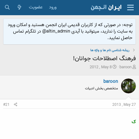
ورود
عضویت
توجه: در صورتی که از کاربران قدیمی ایران انجمن هستید و امکان ورود
به سایت را ندارید، میتوانید با آیدی altin_admin@ در تلگرام تماس
حاصل نمایید.
ریشه شناسی نام ها و واژه ها
فرهنگ اصطلاحات جوانان!
ش
ت
2012 , May 8
baroon
ر
ا
و
ر
baroon
ع
ی
متخصص بخش ادبیات
ک
خ
ن
ش
ن
ر
#21
2013 , May 27
د
و
ه
ع
م
ک
و
ض
و