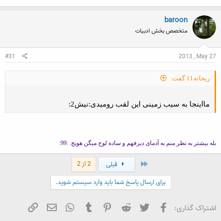
baroon
متخصص بخش ادبیات
#31
2013 , May 27
ریحانه11 گفت:
مااینجا به سیب زمینی این لقب رومیدی:نیش2:
بله بیشتر به نظر منم به آدمای دیرفهم و ساده لوح میگن هویج. :99:
اول
2 از 2
قبلی
برای ارسال پاسخ شما باید وارد سیستم شوید.
فیسبوک
تویتر
Reddit
Pinterest
Tumblr
WhatsApp
ایمیل
لینک
اشتراک گذاری: