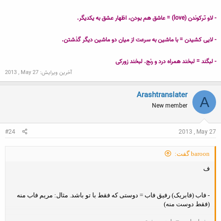
- لاو ترکوندن (love) = عاشق هم بودن، اظهار عشق به یکدیگر.
- لایی کشیدن = با ماشین به سرعت از میان دو ماشین دیگر گذشتن.
- لبگند = لبخند همراه درد و رنج. لبخند زورکی
آخرین ویرایش:
2013 , May 27
Arashtranslater
A
New member
#24
2013 , May 27
baroon گفت:
ف
- فاب (فابریک) رفیق فاب = دوستی که فقط با تو باشد. مثال: مریم فاب منه
(فقط دوست منه)