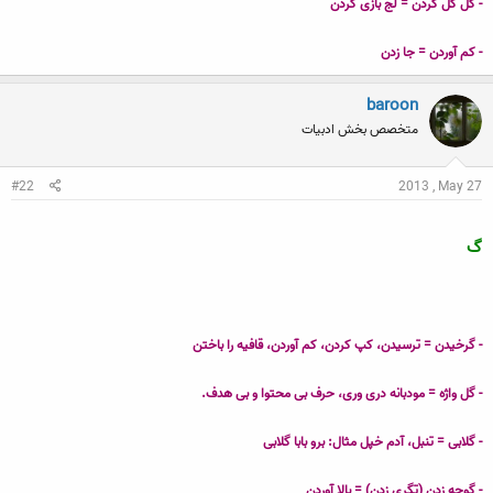
- کل کل کردن = لج بازی کردن
- کم آوردن = جا زدن
baroon
متخصص بخش ادبیات
#22
2013 , May 27
گ
- گرخیدن = ترسیدن، کپ کردن، کم آوردن، قافیه را باختن
- گل واژه = مودبانه دری وری، حرف بی محتوا و بی هدف.
- گلابی = تنبل، آدم خپل مثال: برو بابا گلابی
- گوجه زدن (تگری
زدن)
= بالا آوردن