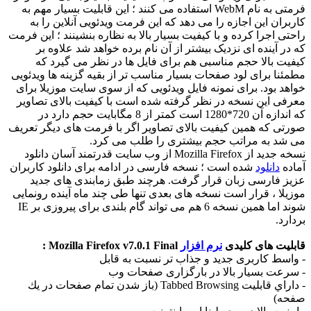
فرمتی به نام WebM استفاده می کنند ؛ این قابلیت بسیار مهم به
کاربران این اجازه را می دهد که این فرمت ویدئویی آنلاین را به
راحتی اجرا کرده و با کیفیت بسیار بالا به نظاره بنشینند ؛ این فرمت
که در آینده ای نزدیک بیشتر از آن نام برده خواهد شد علاوه بر
کیفیت بالا حجم مناسبی هم برای فایل ها در نظر می گیرد که
مطمئنا برای لود صفحات بسیار مناسب تر از بقیه گزینه ها ویدئویی
خواهد بود. برای نمونه فایل ویدئویی که از سوی سایت موزیلا برای
معرفی این نسخه در نظر گرفته شده است با کیفیت بالای تصاویر
که اندازه آن 720*1280 است کمتر از 8 مگابایت حجم دارد در
صورتی که همین کیفیت بالای تصاویر اگر با فرمت های دیگر تعریف
می شد به مراتب حجم بیشتری را طلب می کرد.
نسخه جدید از Mozilla Firefox از وب سايت قدرتمند آسان دانلود
آماده
دانلود
شده است ؛ نسخه فارسی در ادامه برای دانلود کاربران
عزیز فارسی زبان قرار گرفت. هرچند طبق زمابندی های جدید
موزیلا ، قرار است نسخه های بعدی تنها طی چند ماه آینده رونمایی
شوند اما همین نسخه 6 هم می تواند گام بلندی برای پیروزی بر IE
بردارد.
قابلیت های کلیدی
نرم افزار
Mozilla Firefox v7.0.1 Final :
- واسط کاربری جدید و جذاب تر نسبت به قابل
- سرعت بسیار بالا در بارگزاری صفحات وب
- داراي قابليت ‏Tabbed Browsing (باز شدن تمام صفحات در يك
صفحه)