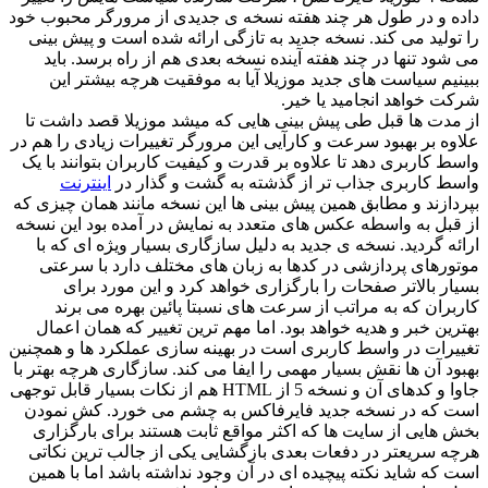
داده و در طول هر چند هفته نسخه ی جدیدی از مرورگر محبوب خود
را تولید می کند. نسخه جدید به تازگی ارائه شده است و پیش بینی
می شود تنها در چند هفته آینده نسخه بعدی هم از راه برسد. باید
ببینیم سیاست های جدید موزیلا آیا به موفقیت هرچه بیشتر این
شرکت خواهد انجامید یا خیر.
از مدت ها قبل طی پیش بینی هایی که میشد موزیلا قصد داشت تا
علاوه بر بهبود سرعت و کارآیی این مرورگر تغییرات زیادی را هم در
واسط کاربری دهد تا علاوه بر قدرت و کیفیت کاربران بتوانند با یک
واسط کاربری جذاب تر از گذشته به گشت و گذار در
اینترنت
بپردازند و مطابق همین پیش بینی ها این نسخه مانند همان چیزی که
از قبل به واسطه عکس های متعدد به نمایش در آمده بود این نسخه
ارائه گردید. نسخه ی جدید به دلیل سازگاری بسیار ویژه ای که با
موتورهای پردازشی در کدها به زبان های مختلف دارد با سرعتی
بسیار بالاتر صفحات را بارگزاری خواهد کرد و این مورد برای
کاربران که به مراتب از سرعت های نسبتا پائین بهره می برند
بهترین خبر و هدیه خواهد بود. اما مهم ترین تغییر که همان اعمال
تغییرات در واسط کاربری است در بهینه سازی عملکرد ها و همچنین
بهبود آن ها نقش بسیار مهمی را ایفا می کند. سازگاری هرچه بهتر با
جاوا و کدهای آن و نسخه 5 از HTML هم از نکات بسیار قابل توجهی
است که در نسخه جدید فایرفاکس به چشم می خورد. کش نمودن
بخش هایی از سایت ها که اکثر مواقع ثابت هستند برای بارگزاری
هرچه سریعتر در دفعات بعدی بازگشایی یکی از جالب ترین نکاتی
است که شاید نکته پیچیده ای در آن وجود نداشته باشد اما با همین