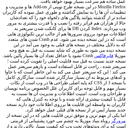
عمل ساده هم سرعت بسیار بهبود خواهد یافت.
Mozilla Firefox در این نسخه طرح نوینی از Add-on ها و مدیریت و
تنظیمات آن ها را به نمایش گذاشته و طوری عمل نموده که کاربران
ساده تر از گذشته بتوانند پلاگین های دلخواه خود را که تعدادشان
حالا از هزاران هم فراتر رفته را نصب و با قدرت بیشتری به مرور
وب بپردازند. Index کردن DB ها برای کانکت شدن سریعتر به
اطلاعات موجود برروی سرورها هم از جالب ترین تکنولوژی هایی
است که در این نسخه دیده می شود. عدم Crash شدن های متعدد
که به دلایل مختلف در نسخه های قبلی به وجود می آمد در این
نسخه دیده می شود به طوری که شاید نسبت به قبل به هیچ وجه
موزیلا
فایرفاکس
Crash نشود یا حداقل تعداد آن ها بسیار پائین باشد.
نسخه جدید نسبت به قبل سه قابلیت اصلی را تقویت کرده است ؛
سریعتر شده ، راحت تر قابل استفاده است و بازهم سریعتر عمل
می کند ؛ این که سریعتر عمل می کند به این خاطر است که با جاوا
و کدهای مربوط به آن بسیار سازگارتر شده است. سازگاری کامل
با نسخه 3 از CSS که پایه اصلی طراحی ها در وب است از نکات
بسیار مهم و قابل توجه برای کاربران علل الخصوص برنامه نویسان
و طراحان وب است. امنیت اطلاعات و مدیریت آن ها نسبت به
قابل با کیفیت بیشتری ارائه شده و با توجه به کنترل هایی که
کاربران به واسطه این قابلیت ها برروی اطلاعات خود دارند نسخه
جدید بسیار ایمن تر از نسخه های قبلی عمل خواهد کرد.
اما یکی از مهم ترین و موفق ترین قابلیت هایی که در این نسخه از
مرورگر
روباه بنیاد موزیلا به چشم می خورد پشتیبانی از فرمتی
است که برای ویدئوهای تحت وب که کیفیت بسیار بالایی دارند و از