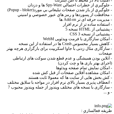
- امنيت بالا در محيط نا امن اينترنت
- جلوگبري از خطرات احتمالي Spy-Ware ها و دزدان
- جلوگيري از باز شدن صفحات تبليغاتي بي مورد(Popup - bloker)
- محافظت از پسوردها و رمز هاي عبور خصوصي و امنيتي
- مدیریت حرفه ای تر Add-on ها
- استفاده ساده تر از نرم افزار
- پشتیبانی از HTML نسخه 5
- پشتیبانی از نسخه 3 CSS
- امکان سازگاری با فرمت ویدئویی WebM
- کاهش بسیار محسوس Crash ها در استفاده از این نسخه
- سازگاری مثال زدنی با جاوا اسکریپت برای بارگزاری هرچه بهتر
صفحات
- آنلاین بودن همیشگی و عدم قطع شدن سوکت های ارتباطی
(اجرای بهتر بازی ها و چت کردن)
- امکان نمایش تمام صفحه ویدئوها
- امکان مشاهده آفلاین صفحات از قبل کش شده
- کش بخش هایی از سایت ها که معمولا ثابت هستند
- انعطاف پذیری بسیار بالای نرم افزار در مواجه با سلایق مختلف
- سازگاری با نسخه های مختلف ویندوز از جمله ویندوز محبوب 7
- و ...
طريقه فعالسازي :