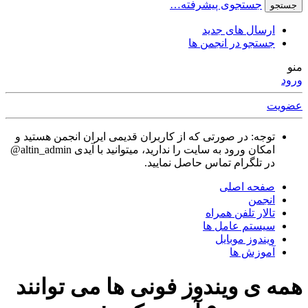
جستجوی پیشرفته…
جستجو
ارسال های جدید
جستجو در انجمن ها
منو
ورود
عضویت
توجه: در صورتی که از کاربران قدیمی ایران انجمن هستید و
امکان ورود به سایت را ندارید، میتوانید با آیدی altin_admin@
در تلگرام تماس حاصل نمایید.
صفحه اصلی
انجمن
تالار تلفن همراه
سیستم عامل ها
ویندوز موبایل
آموزش ها
همه ی ویندوز فونی ها می توانند