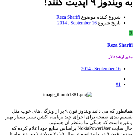
به ویندوز ۹ آپدیت کنند!
شروع کننده موضوع
Reza Sharifi
تاریخ شروع
2014 , September 16
R
Reza Sharifi
مدير ارشد تالار
2014 , September 16
#1
همانطور که می دانید ویندوز فون ۹ پر از ویژگی های خوب مثل
تقسیم بندی صفحه برای اجرای چند برنامه، اکشن سنتر بسیار بهتر
و غیره است که همگی ما منتظر آن هستیم.
حال سایت NokiaPowerUser براساس منابع خود اعلام کرده که
ویندوز فون ۹ در ماه ژانویه ی سال ۲۰۱۵ میلادی ( بین دی ماه تا