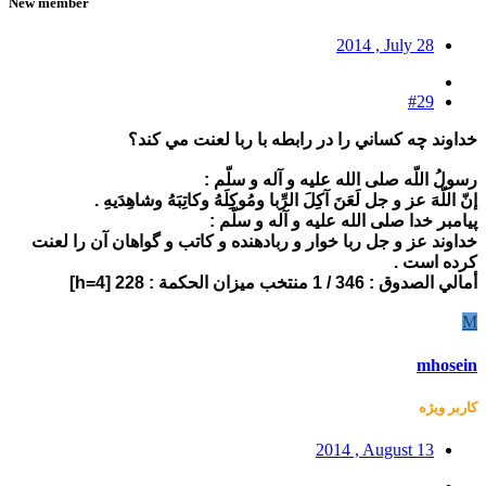
New member
2014 , July 28
#29
خداوند چه كساني را در رابطه با ربا لعنت مي كند؟
رسولُ اللّه صلى‏ الله ‏عليه و ‏آله و سلّم :
إنّ اللّه‏َ عز و جل لَعَنَ آكِلَ الرِّبا ومُوكِلَهُ وكاتِبَهُ وشاهِدَيهِ .
پيامبر خدا صلى‏ الله ‏عليه و ‏آله و سلّم :
خداوند عز و جل ربا خوار و ربادهنده و كاتب و گواهان آن را لعنت
كرده است .
أمالي الصدوق : 346 / 1 منتخب ميزان الحكمة : 228 [h=4]
M
mhosein
کاربر ويژه
2014 , August 13