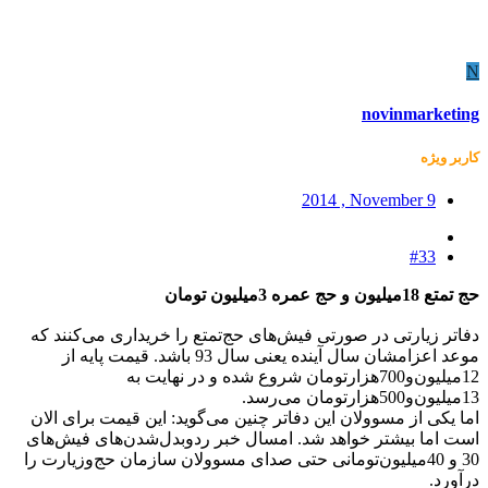
N
novinmarketing
کاربر ويژه
2014 , November 9
#33
حج تمتع 18‌میلیون و حج عمره 3‌میلیون تومان
دفاتر زیارتی در صورتی فیش‌های حج‌تمتع را خریداری می‌کنند که
موعد اعزامشان سال آینده یعنی سال 93 باشد. قیمت پایه از
12‌میلیون‌و700‌هزارتومان شروع شده و در نهایت به
13‌میلیون‌و500‌هزارتومان می‌رسد.
اما یکی از مسوولان این دفاتر چنین می‌گوید: این قیمت برای الان
است اما بیشتر خواهد شد. امسال خبر ردوبدل‌شدن‌های فیش‌های
30 و 40‌میلیون‌تومانی حتی صدای مسوولان سازمان حج‌وزیارت را
درآورد.