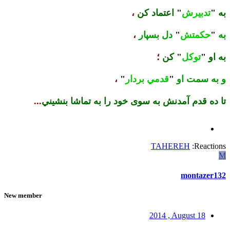
به
"
تدبيرش
"
اعتماد کن
،
به
"
حکمتش
"
دل بسپار
،
به او
"
توکل
"
کن
؛
و به سمت او
"
قدمي بردار
"
،
تا ده قدم آمدنش به سوى خود را به تماشا بنشيني
...
TAHEREH
Reactions:
M
montazer132
New member
2014 , August 18