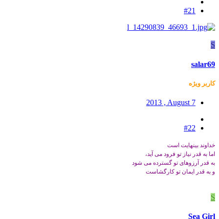
#21
S
salar69
کاربر ويژه
2013 , August 7
#22
خداوند بینهایت است
اما به قدر نیاز تو فرود می آید،
به قدر آرزوهای تو گسترده می شود
و به قدر ایمان تو کارگشاست
S
Sea Girl