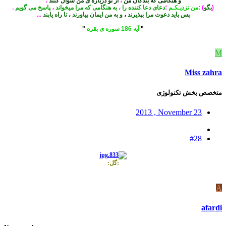
و هنگامی که بندگان من
،
از تو درباره ی من سوال کنند
؛
(
بگو
) :
من نزدیـکـم
؛
دعای دعا کننده را
،
به هنگامی که مرا میخواند
،
پاسخ می گویم
.
پس باید دعوت مرا بپذیرند
،
و به من ایمان بیاورند
،
تا راه یابند
...
"
آیه 186 سوره ی بقره
"
M
Miss zahra
متخصص بخش تکنولوژی
2013 , November 23
#28
:گل:
A
afardi