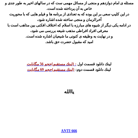
مسئله ی امام دوازدهم و منجی از مسائل مهمی ست که در سالهای اخیر به طور جدی و
خاص به آن پرداخته شده است.
در این کلیپ سعی بر این بوده که به تعدادی از برنامه ها و فیلم هایی که با محوریت
آخرالزمان و منجی ساخته شده اشاره شود،
در ادامه یکی دیگر از شیوه های مبارزه با اسلام که اختلاف افکنی بین مذاهب است با
معرفی افراد افراطی مذهب شیعه بررسی می شود،
و در نهایت به وظیفه ی کنونی ما شیعیان اشاره شده است.
امید که مقبول حضرت حق باشد.
لينك دانلود قسمت اول
: {لينك مستقيم}حجم 56 مگابايت
لينك دانلود قسمت دوم:
{لينك مستقيم}حجم 69 مگابايت
ياالله
ANTI 666