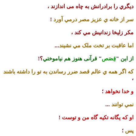
ديگري را برادرانش به چاه مى اندازند
،
سر از خانه ي عزيز مصر درمي آورد
!
مکر زليخا زندانيش مي کند
،
اما عاقبت بر تخت ملک مي نشيند
...
از اين
"
قِصَص
"
قرآنى هنوز هم نياموختي
؟!
که اگر همه ي عالم قصد ضرر رساندن به تو را داشته باشند
،
و خدا نخواهد
؛
نمي توانند
...
او که يگانه تکيه گاه من و توست
!
پس
؛