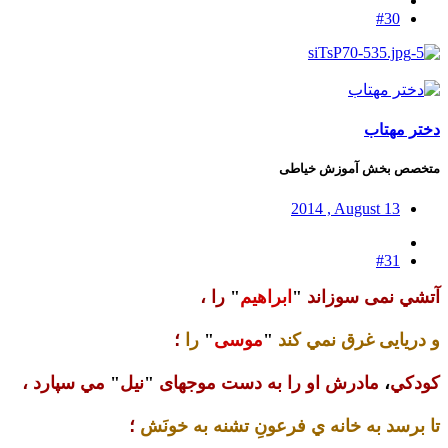
#30
دختر مهتاب
متخصص بخش آموزش خیاطی
2014 , August 13
#31
آتشي نمى سوزاند
"
ابراهيم
"
را
،
و دريايى غرق نمي کند
"
موسى
"
را
؛
کودکي
،
مادرش او را به دست موجهاى
"
نيل
"
مي سپارد
،
تا برسد به خانه ي فرعونِ تشنه به خونَش
؛