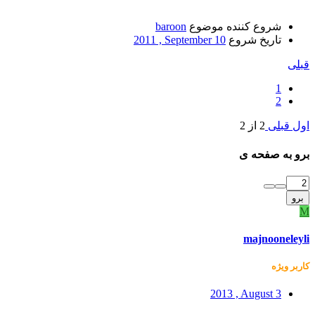
شروع کننده موضوع
baroon
تاریخ شروع
2011 , September 10
قبلی
1
2
اول
قبلی
2 از 2
برو به صفحه ی
برو
M
majnooneleyli
کاربر ويژه
2013 , August 3