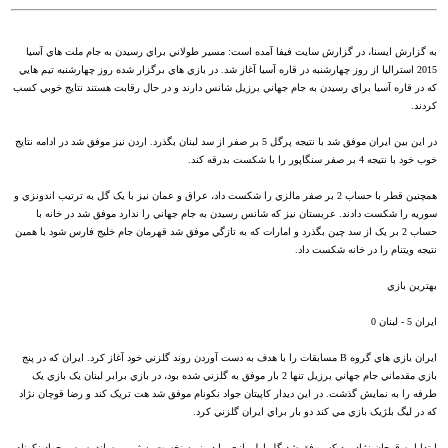
به گزارش ايسنا، در گزارش سايت فيفا آمده است: مسير طولاني براي رسيدن به جام ملت هاي آسيا
2015 استراليا از روز چهارشنبه در قاره آسيا آغاز شد. در بازي هاي برگزار شده روز چهارشنبه تيم هايي
که در قاره آسيا براي رسيدن به جام جهاني برزيل شانس دارند و در حال رقابت هستند نتايج خوبي کسب
کردند.
در اين بين ايران موفق شد با نتيجه پرگل 5 بر صفر از سد لبنان بگذرد. اردن نيز موفق شد در ادامه نتايج
خوب خود با نتيجه 4 بر صفر سنگاپور را با شکست بدرقه کند.
همچنين قطر با حساب 2 بر صفر مالزي را شکست داد، عراق و عمان نيز با يک گل به ترتيب اندونزي و
سوريه را شکست دادند. عربستان نيز که شانس رسيدن به جام جهاني را ندارد موفق شد در خانه با
حساب 2 بر يک از سد چين بگذرد و امارات که به تازگي موفق شد قهرمان جام خليج فارس شود با همين
نتيجه ويتنام را در خانه شکست داد.
بهترين بازي
ايران 5 - لبنان 0
ايران بازي هاي گروه B مسابقات را با هدف به دست آوردن روند گلزني خود آغاز کرد. ايران که در پنج
بازي مقدماني جام جهاني برزيل تنها 2 بار موفق به گلزني شده بود، در بازي برابر لبنان يک بازي يک
طرفه را به نمايش گذشت. در اين ديدار کاپيتان جواد نکونام موفق شد هت تريک کند و رضا قوچان نژاد
که در ليگ بلژيک بازي مي کند دو بار براي ايران گلزني کرد.
ابتدا اين قوچان نژاد بود که موفق شد گل اول بازي را در نيمه نخست به ثمر برساند. سپس جواد نکونام