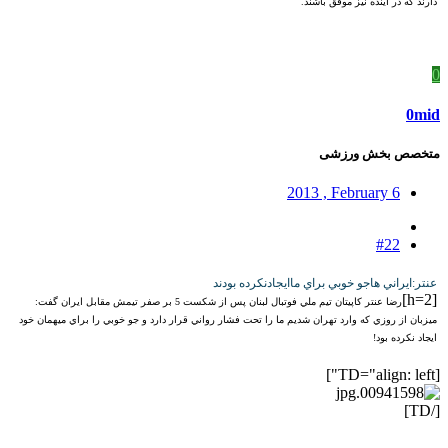
دارند که در آينده نيز موفق باشند.
0
0mid
متخصص بخش ورزشی
2013 , February 6
#22
عنتر:ايراني هاجو خوبي براي ماايجادنکرده بودند
[h=2]
رضا عنتر کاپيتان تيم ملي فوتبال لبنان پس از شکست 5 بر صفر تيمش مقابل ايران گفت:
ميزبان از روزي که وارد تهران شديم ما را تحت فشار رواني قرار دارد و جو خوبي را براي ميهمان خود
ايجاد نکرده بود!
[TD="align: left"]
[/TD]