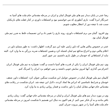
رضا عنتر در پايان ديدار تيم هاي ملي فوتبال لبنان و ايران در مرحله مقدماتي جام ملت هاي آسيا به
خبرنگار ايرنا گفت: بازي آنطوري که مي خواستيم نبود و اشتباهات داوري در کنار غفلت هاي بازيکنان
سبب شد با نتيجه دور از انتظار مغلوب شويم.
وي افزود: گمان مي برم اشتباهات داوري، روند بازي را تغيير داد و اين تصميمات غلط به ضرر تيم ملي
فوتبال لبنان بود.
عنتر در خصوص پنالتي هايي که داور ژاپني عليه اين تيم گرفت، اظهار داشت: به طور مسلم داور در
اعلام پنالتي دوم و اخراج مدافع تيم لبنان اشتباه کرد و همين اشتباهات ضربه بزرگي به ما وارد کرد. البته
نبايد از اشتباهاتي که خودمان در طول بازي داشتيم، نيز عبور کنيم.
وي، تيم ملي فوتبال ايران را يکي از قدرت هاي آسيا دانست و گفت: همواره يه تيم ملي فوتبال ايران
احترام مي گذارم، آنها امروز نمايش خوبي داشتند و نمي خواهم برد ايران را کمرنگ کنم.
کاپيتان تيم ملي فوتبال لبنان در خصوص عوامل اين شکست سنگين عنوان کرد: اشتباهات داور، ضعف
خودمان و شرايط نامناسبي که ايراني ها ايجاد کردند، دلايل اين نتيجه شد. ايران شکست در رقابت هاي
مقدماتي جام جهاني مقابل لبنان را باور نداشت و فشار رواني زيادي به ما وارد کرد.
وي در مورد ديدار تيم هاي ملي فوتبال ايران و لبنان در مرحله مقدماتي جام جهاني گفت: زمان زيادي
باقي مانده و به آن فکر نمي کنم. از هم اکنون به دنبال اين هستيم تا شکست امروز در مرحله مقدماتي
جام ملت هاي آسيا را در شهر بيروت جبران کنيم.