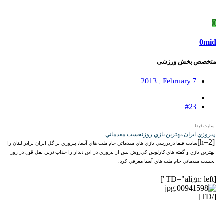
0
0mid
متخصص بخش ورزشی
2013 , February 7
#23
سايت فيفا:
پيروزي ايران،بهترين بازي روزنخست مقدماتي
[h=2]
سايت فيفا دربررسي بازي هاي مقدماتي جام ملت هاي آسيا، پيروزي پر گل ايران برابر لبنان را
بهترين بازي و گفته هاي کارلوس کي‌روش پس از پيروزي در اين ديدار را جذاب ترين نقل قول در روز
نخست مقدماتي جام ملت هاي آسيا معرفي کرد.
[TD="align: left"]
[/TD]