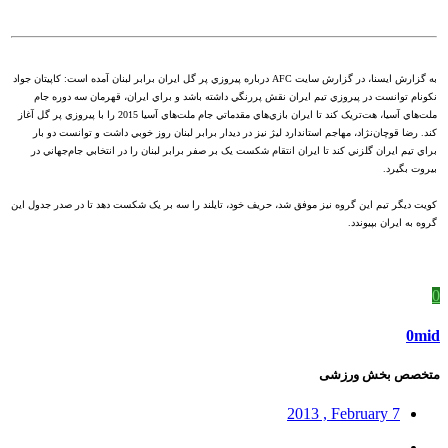
به گزارش ايسنا، در گزارش سايت AFC درباره پيروزي پر گل ايران برابر لبنان آمده است: کاپيتان جواد
نکونام توانست در پيروزي تيم ايران نقش پررنگي داشته باشد و براي ايران، قهرمان سه دوره جام
ملت‌هاي آسيا، هت‌تريک کند تا ايران بازي‌هاي مقدماتي جام ملت‌هاي آسيا 2015 را با پيروزي پر گل آغاز
کند. رضا قوچان‌نژاد، مهاجم استاندارد ليژ نيز در ديدار برابر لبنان روز خوبي داشت و توانست دو بار
براي تيم ايران گلزني کند تا ايران انتقام شکست يک بر صفر برابر لبنان را در انتخابي جام‌جهاني در
بيروت بگيرد.
کويت ديگر تيم اين گروه نيز موفق شد، حريف خود، تايلند را سه بر يک شکست دهد تا در صدر جدول اين
گروه به ايران بپيوندد.
0
0mid
متخصص بخش ورزشی
2013 , February 7