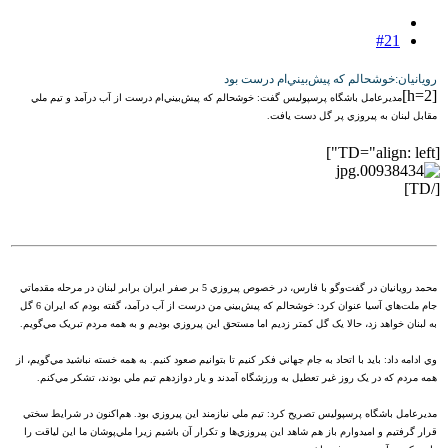
#21
رويانيان:خوشحالم که پيش‌بيني‌ام درست بود
[h=2]
مديرعامل باشگاه پرسپوليس گفت: خوشحالم که پيش‌بيني‌ام درست از آب درآمد و تيم ملي
مقابل لبنان به پيروزي پر گل دست يافت.
[TD="align: left"]
[/TD]
محمد رويانيان در گفت‌وگو با فارس، در خصوص پيروزي 5 بر صفر ايران برابر لبنان در مرحله مقدماتي
جام ملت‌هاي آسيا عنوان کرد: خوشحالم که پيش‌بيني من درست از آب درآمد، گفته بودم که ايران 6 گل
به لبنان خواهد زد، حالا يک گل کمتر زديم اما مستحق اين پيروزي بوديم و به همه مردم تبريک مي‌گويم.
وي ادامه داد: بايد با اتحاد به جام جهاني فکر کنيم تا بتوانيم صعود کنيم. به همه خسته نباشيد مي‌گويم، از
همه مردم که در يک روز غير تعطيل به ورزشگاه آمدند و يار دوازدهم تيم ملي بودند، تشکر مي‌کنم.
مديرعامل باشگاه پرسپوليس تصريح کرد: تيم ملي نيازمند اين پيروزي بود. هم‌اکنون در شرايط سختي
قرار گرفتيم و اميدوارم باز هم شاهد اين پيروزي‌ها و تکرار آن باشيم زيرا ملي‌پوشان ما اين لياقت را