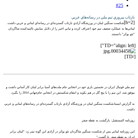
#25
بازتاب پيروزي تيم ملي در رسانه‌هاي عربي
[h=2]
شکست سنگين لبنان در ورزشگاه آزادي بازتاب گسترده‌اي در رسانه‌اي لبناني و عربي داشت.
لبناني‌ها به عملکرد ضعيف تيم خود اعتراف کرده و تباني اخير را از دلايل نمايش نااميدکننده شاگردان
"تئو بوکر" دانستند.
[TD="align: left"]
[/TD]
تيم ملي فوتبال ايران در نخستين بازي خود در انتخابي جام ملت‌هاي آسيا برابر لبنان کار آساني داشت و
موفق شد، اين تيم را با پنج گل در هم بکوبد و انتقام شکستش در انتخابي جام‌جهاني 2014 را بگيرد.
به گزارش ايسنا،شکست سنگين لبنان در ورزشگاه آزادي بازتاب گسترده‌اي در رسانه‌هاي لبناني و عربي
داشت.
روزنامه‌ المستقبل: بازگشت به نقطه صفر
اين روزنامه‌ لبناني پس از شکست سنگين شاگردان تئو بوکر در آزادي اين گونه تيتر زد: "لبنان برابر
ايران به نقطه صفر بازگشت."