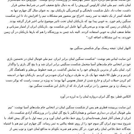
لبنان باشد. تيم ملي لبنان کارلوس کي‌روش را که به دنبال نتايج ضعيف اخير در شرايط سختي قرار
داشت، نجات داد. دليل شکست ناپختگي و کم‌تجربگي بازيکنان بود. به عنوان مثال گل چهارم تنها به
فاصله کمتر از يک دقيقه به ثمر رسيد. اخراج نور منصور هم مشکلات تيم را افزايش داد تا اين شکست
سنگين رقم خورد. به خوبي پيدا بود که بازيکنان لبنان تحت تاثير موضوع تباني اخير قرار گرفته بودند.
بازيکنان در زمين کند بودند و بي‌تجربگي آنها عامل اين شکست بود. بازيکنان ايران از امتياز ميزباني و
نقاط ضعف لبنان به خوبي استفاده کردند. البته بايد چمن بد ورزشگاه را هم که بارها بازيکنان در آن زمين
خوردند، به اين مشکلات اضافه کرد."
النهار لبنان: نتيجه ريسک بوکر شکستي سنگين بود
اين سايت لبناني هم نوشت: "شکست سنگين لبنان برابر ايران. تيم ملي فوتبال لبنان در نخستين بازي
خود در انتخابي جام ملت‌هاي آسيا متحمل شکست سنگيني برابر ايران شد و با پنج گل بازي را واگذار
کرد. لبنان يکي از بدترين بازي‌هاي خود را به نمايش گذاشت. در همه خطوط بي‌نظم و ناهماهنگ کار
کرديم و در طول 90 دقيقه تنها يک بار به طرف دروازه‌ ايران شوت‌زني کرديم. بازيکنان تنها در انديشه
کم کردن حملات ايران و خارج شدن از فشار هجومي آنها بودند؛ به ويژه در سمت راست که بوکر دست
به ريسک زد و نور منصور را در ترکيب قرار داد که از دلايل اين شکست سنگين بود.
الکاس قطر: پنج گل ايران دروازه‌ لبنان را به لرزه در آورد
اين سايت پربيينده قطري هم پس از شکست سنگين لبنان در انتخابي جام ملت‌هاي آسيا نوشت: "تيم
ملي فوتبال ايران در ديداري حساس و هيجان‌انگيز با پنج گل لبنان را در ورزشگاه آزادي شکست داد.
ايران از همان آغاز فشار همه‌جانبه‌اي را روي خط دفاعي لبنان آورد و در نيمه اول با دو گل پيش افتاد. با
شروع نيمه دوم ايران گل سوم خود را از روي نقطه پنالتي به ثمر رساند. گل چهارم اين تيم هم با اشتباه
بچه‌گانه خط دفاعي لبنان رقم خورد. در گل پنجم هم ضربه نکونام به مدافع لبنان خورد و توپ پس از