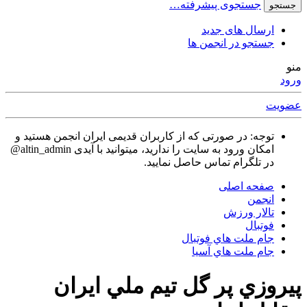
جستجوی پیشرفته…
جستجو
ارسال های جدید
جستجو در انجمن ها
منو
ورود
عضویت
توجه: در صورتی که از کاربران قدیمی ایران انجمن هستید و
امکان ورود به سایت را ندارید، میتوانید با آیدی altin_admin@
در تلگرام تماس حاصل نمایید.
صفحه اصلی
انجمن
تالار ورزش
فوتبال
جام ملت هاي فوتبال
جام ملت هاي آسيا
پيروزي پر گل تيم ملي ايران