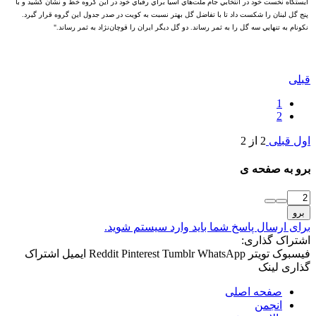
ايستگاه نخست خود در انتخابي جام ملت‌هاي آسيا براي رقباي خود در اين گروه خط و نشان کشيد و با
پنج گل لبنان را شکست داد تا با تفاضل گل بهتر نسبت به کويت در صدر جدول اين گروه قرار گيرد.
نکونام به تنهايي سه گل را به ثمر رساند. دو گل ديگر ايران را قوچان‌نژاد به ثمر رساند."
قبلی
1
2
اول
قبلی
2 از 2
برو به صفحه ی
برو
برای ارسال پاسخ شما باید وارد سیستم شوید.
اشتراک گذاری:
فیسبوک
تویتر
WhatsApp
Tumblr
Pinterest
Reddit
ایمیل
اشتراک
گذاری
لینک
صفحه اصلی
انجمن