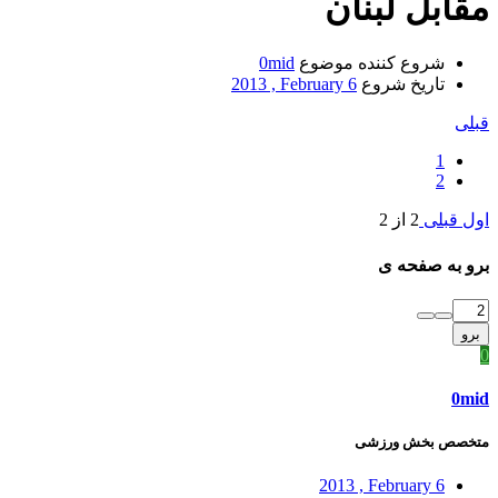
مقابل لبنان
شروع کننده موضوع
0mid
تاریخ شروع
2013 , February 6
قبلی
1
2
اول
قبلی
2 از 2
برو به صفحه ی
برو
0
0mid
متخصص بخش ورزشی
2013 , February 6