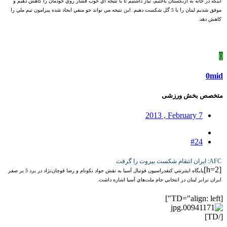
اينکه در خانه به ازبکستان باختيم، نياز داشتيم تا با نتيجه اي خوب فشار روي خودمان را کاهش دهيم و
موفق شديم لبنان را با 5 گل شکست دهيم. اين نتيجه مي تواند جو منفي ايجاد شده پيرامون تيم ملي را
کاهش دهد.
0
0mid
متخصص بخش ورزشی
2013 , February 7
#24
AFC: ايران انتقام شکست بيروت را گرفت
[h=2]
پايگاه اينترنتي کنفدراسيون فوتبال آسيا به نقش جواد نکونام و رضا قوچان‌نژاد در برد 5 بر صفر
ايران برابر لبنان در انتخابي جام ملت‌هاي آسيا اشاره داشت.
[TD="align: left"]
[/TD]