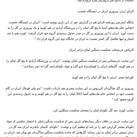
گذشت از بالاي سر دروازبان وارد دروازه شد.
الراي اردن: پيروزي ايران در ايستگاه نخست
پايگاه اينترنتي روزنامه الراي هم در گزارش خود از اين بازي نوشته است:‌ "ايران در ايستگاه نخست
انتخابي جام ملت‌هاي آسيا با پنج گل لبنان را در ورزشگاه آزادي در هم کوبيد و يک پيروزي پر گل را به
دست آورد. ايران با اين پيروزي پر گل در صدر جدول رده‌بندي گروه خود قرار گرفت. کويت هم با سه
امتياز و تنها تفاضل گل کمتر نسبت به ايران در جايگاه دوم اين گروه قرار داد."
الرياض عربستان: شکست سنگين لبنان برابر ايران
اين سايت عربستاني پس از شکست سنگين لبنان نوشت: "ايران در ورزشگاه آزادي با پنج گل لبنان را
در هم کوبيد. گل‌هاي ايران را قوچان‌نژاد (دو گل) و جواد نکونام (سه گل) به ثمر رساندند."
کورابيا مصر: ايران با پنج گل لبنان را در هم کوبيد
پيروزي پر گل شاگردان کي‌روش در اين سايت مصري هم بازتاب داشت: "تيم ملي فوتبال ايران در گام
نخست خود در انتخابي جام ملت‌هاي آسيا 2015 لبنان را به پنج گل در هم کوبيد و به جدول رده‌بندي اين
گروه صعود کرد."
سايت کوره: سه گل نکونام لبنان را متحمل شکست سنگيني کرد
اين سايت عربي بر خلاف ديگر رسانه‌هاي عربي پس از شکست سنگين لبنان با انتشار عکسي از جواد
نکونام بيشتر گزارش خود را بر پايه او تنظيم کرد و نوشت: "نکونام، کاپيتان باتجربه ايران سه گل در
ديدار تيمش برابر لبنان به ثمر رساند؛ گل‌هايي که باعث شکست سنگين شاگردان تئو بوکر شد. ايران در