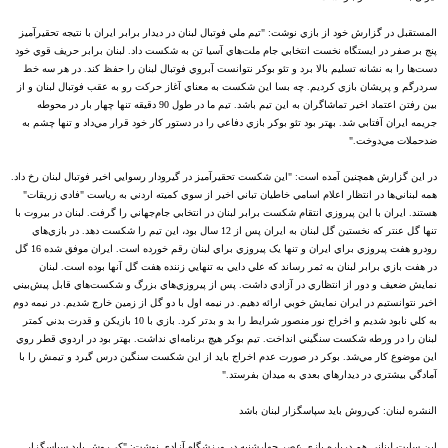
المستقبل در گزارش خود از بازي نوشت: "تيم ملي فوتبال لبنان در ديدار برابر ايران با نتيجه‌ تحقيرآميز
پنج بر صفر در ايستگاه نخست انتخابي جام‌ ملت‌هاي آسيا تن به شکست داد. لبنان برابر حريف قوي خود
دست‌ها را به نشانه تسليم بالا برد و تئو بوکر نتوانست آبروي فوتبال لبنان را حفظ کند. در هر سه خط
سردرگم و پريشان بازي کرديم. چه بسا اين شکست به معناي آغاز حرکت رو به عقب فوتبال لبنان و از
بين رفتن اعتماد اخير تماشاگران به اين تيم باشد. تيم ما در طول 90 دقيقه تنها چهار بار در محوطه
جريمه ايران آفتابي شد. بهتر بود تئو بوکر بازي دفاعي را در دستور کار خود قرار مي‌داد و تنها چشم به
ضدحملات مي‌دوخت."
در اين گزارش همچنين آمده است: "اين شکست تحقيرآميز در گيرودار رسوايي اخير فوتبال لبنان رخ داد.
همه لبناني‌ها در انتظار اعلام اسامي خاطيان تباني اخير از سوي کميته‌ اردني به رياست "فادي زريقات"
هستند. ايران با اين پيروزي انتقام شکست برابر لبنان در انتخابي جام‌جهاني را گرفت. لبنان در بيروت با
تنها گل عنتر که نخستين گل لبنان به ايران پس از 12 سال بود، اين تيم را شکست دهد. در بازي‌هاي
رودرو هفت پيروزي براي ايران و تنها يک پيروزي براي لبنان رقم خورده است. ايران موفق شده 16 گل
در هفت بازي برابر لبنان به ثمر رساند که علي دايي به تنهايي زننده هفت گل آنها بوده است. لبنان
نمايش ضعيف و دور از انتظاري در آزادي داشت. پس از پيروزي‌هاي بزرگ و شکست‌هاي قابل پيش‌بيني
اخير نتوانستيم در ايران نمايش خوبي ارائه دهيم. در نيمه اول با دو گل از زمين خارج شديم. در نيمه دوم
به کلي نابود شديم و اخراج نور منصور شرايط را بد و بدتر کرد. بازي با 10 بازيکن و قدرت بدني کمتر
لبنان را در ورطه شکست سنگيني انداخت. تيم بوکر هيچ برنامه‌اي نداشت. بهتر بود در اردوي قطر روي
اين موضوع کار مي‌شد. بوکر در صورت عدم اخراج بايد از اين شکست سنگين درس گيرد و تيمش را با‌
آمادگي بيشتري در ديدارهاي بعدي به ميدان بفرستد."
النشره لبنان: کي‌روش بايد سپاسگزار لبنان باشد
اين سايت لبناني هم درباره بازي عصر چهارشنبه در ورزشگاه آزادي نوشت: "کي‌روش بايد سپاسگزار