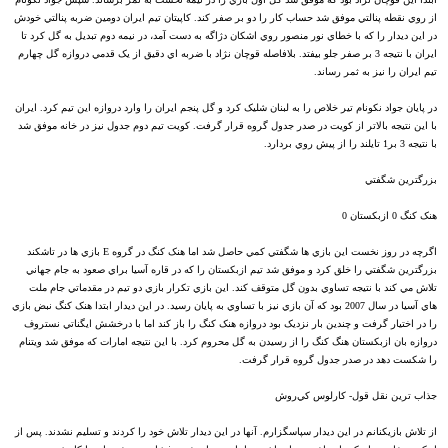
از روي نقطه پنالتي موفق شد حساب کار را دو بر صفر کند. کاپيتان تيم ايران دومين ضربه پنالتي خودش
در اين ديدار را که با خطاي نور منصور روي اشکان دژاگه به دست آمد، در نيمه دوم تبديل به گل کرد تا
ايران با نتيجه 3 بر صفر جلو بيفتد. بلافاصله قوچان نژاد با ضربه اي دقيق از يک قدمي دروازه گل چهارم
تيم ايران را نيز به ثمر رساند.
در پايان جواد نکونام تير خلاص را به لبنان شليک کرد و گل پنجم ايران را وارد دروازه اين تيم کرد. ايران
با اين نتيجه بالاتر از کويت در صدر جدول گروه قرار گرفت. کويت تيم دوم جدول نيز در خانه موفق شد
با نتيجه 3 بر1 تايلند را از پيش روي بردارد.
بزرگترين شگفتي
هنک کنگ 0 ازبکستان 0
اگرچه در روز نخست اين بازي ها شگفتي کمي حاصل شد اما هنک کنگ در گروه E بازي ها در تاشکند
بزرگترين شگفتي را خلق کرد و موفق شد تيم ازبکستان را که در قاره آسيا براي صعود به جام جهاني
تلاش مي کند با نتيجه تساوي بدون گل متوقف کند. اين بازي تکرار بازي دو تيم در مقدماتي جام ملت
هاي آسيا در سال 2007 بود که آن بازي نيز با تساوي به پايان رسيد. در اين ديدار ابتدا هنک کنگ نبض بازي
را در اختيار گرفت و چندين بار نزديک بود دروازه هنک کنگ را باز کند اما با درخشش ايگناتي نستروف
دروازه بان ازبکستان هنگ کنگ را از رسيدن به گل محروم کرد. با اين نتيجه امارات که موفق شد ويتنام
را شکست دهد در صدر جدول گروه قرار گرفت.
جذاب ترين نقل قول- کارلوس کي‌روش
از تلاش بازيکنانم در اين ديدار سپاسگزارم. آنها در اين ديدار تلاش خود را کردند و تسليم نشدند. پس از