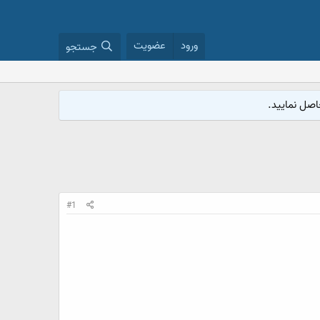
ورود
عضویت
جستجو
#1