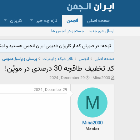
صفحه اصلی
انجمن
تازه چه خبر
کاربران
ارسال های جدید
جستجو در انجمن ها
توجه: در صورتی که از کاربران قدیمی ایران انجمن هستید و امکان ورود به سایت را ندارید،
صفحه اصلی
انجمن
تالار شبکه و اینترنت
پرسش و پاسخ عمومی
کد تخفیف طاقچه 30 درصدی در موپُن!
ش
ت
2024 , December 29
Mina2000
ر
ا
و
ر
2024 , December 29
ع
ی
M
ک
خ
ن
ش
ن
ر
د
و
Mina2000
ه
ع
م
Member
و
ض