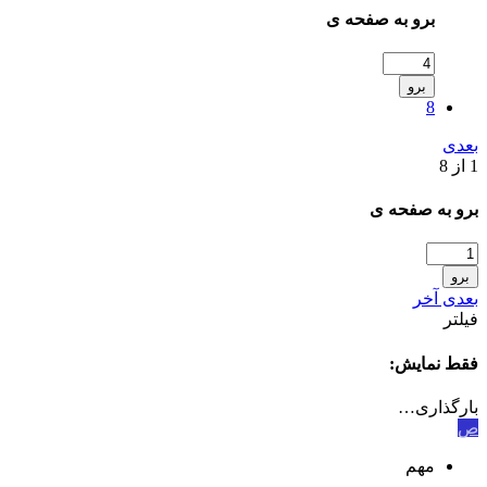
برو به صفحه ی
برو
8
بعدی
1 از 8
برو به صفحه ی
برو
بعدی
آخر
فیلتر
فقط نمایش:
بارگذاری…
ص
مهم