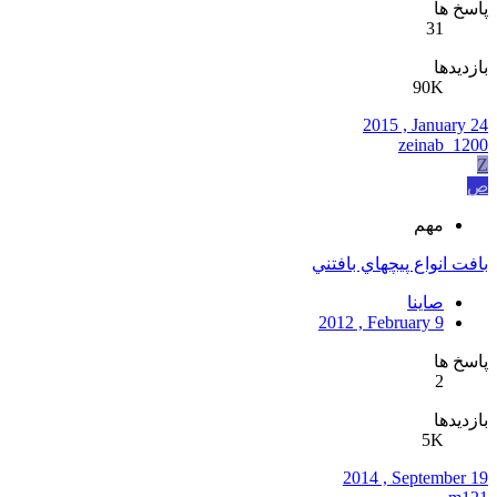
پاسخ ها
31
بازدیدها
90K
2015 , January 24
zeinab_1200
Z
ص
مهم
بافت انواع پيچهاي بافتني
صاینا
2012 , February 9
پاسخ ها
2
بازدیدها
5K
2014 , September 19