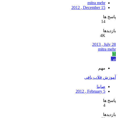
mitra mehr
2012 , December 15
پاسخ ها
14
بازدیدها
4K
2013 , July 28
mitra mehr
M
ص
مهم
آموزش قلاب بافی
صاینا
2012 , February 5
پاسخ ها
4
بازدیدها