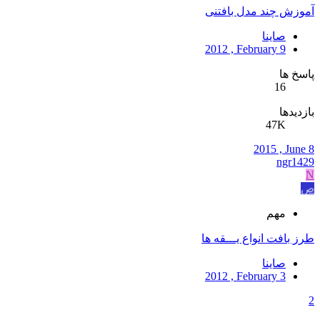
آموزش چند مدل بافتنی
صاینا
2012 , February 9
پاسخ ها
16
بازدیدها
47K
2015 , June 8
ngr1429
N
ص
مهم
طرز بافت انواع یـــقه ها
صاینا
2012 , February 3
2