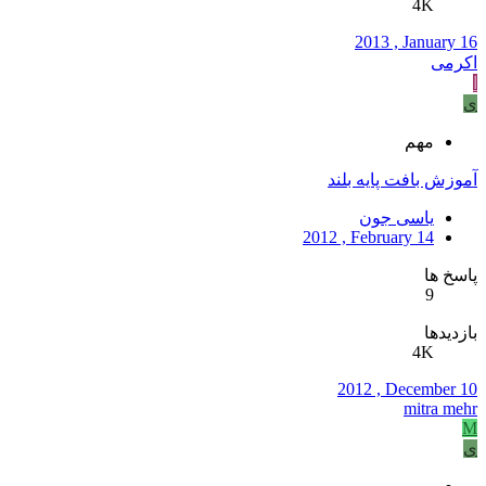
4K
2013 , January 16
اکرمی
ا
ی
مهم
آموزش بافت پایه بلند
یاسی جون
2012 , February 14
پاسخ ها
9
بازدیدها
4K
2012 , December 10
mitra mehr
M
ی