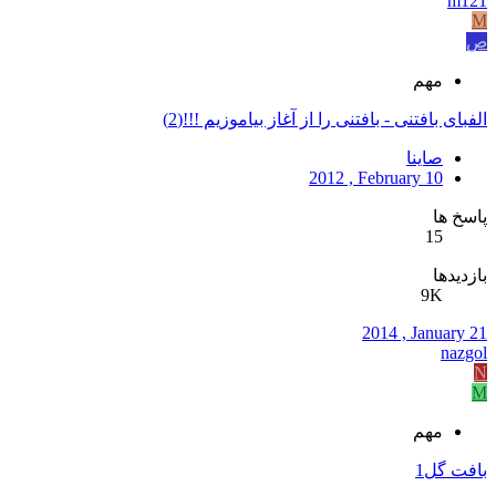
m121
M
ص
مهم
الفبای بافتنی - بافتنی را از آغاز بیاموزیم !!!(2)
صاینا
2012 , February 10
پاسخ ها
15
بازدیدها
9K
2014 , January 21
nazgol
N
M
مهم
بافت گل1