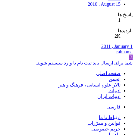
2010 , August 15
پاسخ ها
1
بازدیدها
2K
2011 , January 1
rahnama
R
شما برای ارسال باید ثبت نام یا وارد سیستم شوید.
صفحه اصلی
انجمن
تالار علوم انسانی ، فرهنگ و هنر
ادبيات
ادبیات ایران
فارسی
ارتباط با ما
قوانین و مقرّرات
حریم خصوصی
راهنما