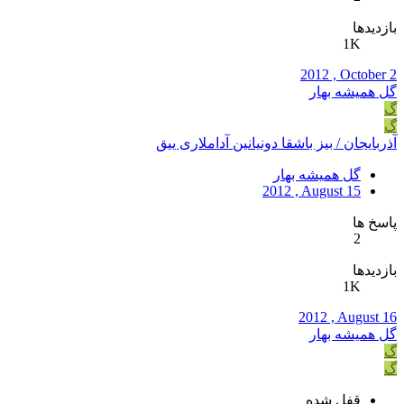
بازدیدها
1K
2012 , October 2
گل همیشه بهار
گ
گ
آذربایجان / بیز باشقا دونیانین آداملاری‏ ییق
گل همیشه بهار
2012 , August 15
پاسخ ها
2
بازدیدها
1K
2012 , August 16
گل همیشه بهار
گ
گ
قفل شده