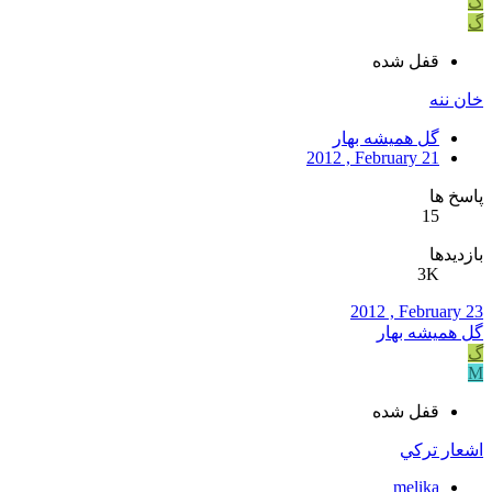
گ
گ
قفل شده
خان ننه
گل همیشه بهار
2012 , February 21
پاسخ ها
15
بازدیدها
3K
2012 , February 23
گل همیشه بهار
گ
M
قفل شده
اشعار تركي
melika