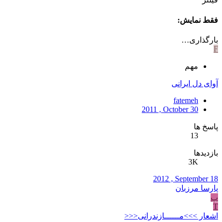
فقط نمایش:
بارگذاری…
F
مهم
آوای دل ایرانی
fatemeh
2011 , October 30
پاسخ ها
13
بازدیدها
3K
2012 , September 18
پارسا مرزبان
پ
T
اشعار >>>مــــــازندرانی<<<