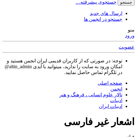
جستجوی پیشرفته…
جستجو
ارسال های جدید
جستجو در انجمن ها
منو
ورود
عضویت
توجه: در صورتی که از کاربران قدیمی ایران انجمن هستید و
امکان ورود به سایت را ندارید، میتوانید با آیدی altin_admin@
در تلگرام تماس حاصل نمایید.
صفحه اصلی
انجمن
تالار علوم انسانی ، فرهنگ و هنر
ادبيات
ادبیات ایران
اشعار غیر فارسی
فیلتر