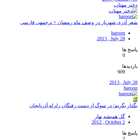
دختر مهتاب
شعر آذری شهریار در وصف ماه رمضان + ترجمه‏ی فارسی
baroon
2013 , July 28
پاسخ ها
0
بازدیدها
909
2013 , July 28
baroon
گ
بگذار بگریم/ در سوگ از دست رفتگان زلزله آذربایجان
گل همیشه بهار
2012 , October 2
پاسخ ها
2