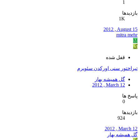
1
بازدیدها
1K
2012 , August 15
mitra mehr
M
گ
قفل شده
تیراختور سنی اورکدن سئویرم
گل همیشه بهار
2012 , March 12
پاسخ ها
0
بازدیدها
924
2012 , March 12
گل همیشه بهار