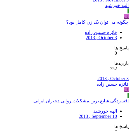
الهه خورشید
ا
ف
چگونه می توان یک زن کامل بود؟
فائزه حسین زاده
2013 , October 3
پاسخ ها
0
بازدیدها
752
2013 , October 3
فائزه حسین زاده
ف
ا
افسردگی شایع ترین مشکلات روانی دختران ایرانی
الهه خورشید
2013 , September 10
پاسخ ها