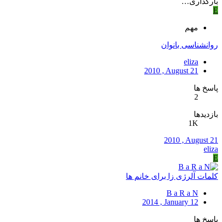
بارگذاری…
E
مهم
روانشناسی بانوان
eliza
2010 , August 21
پاسخ ها
2
بازدیدها
1K
2010 , August 21
eliza
E
کلمات آلرژی زا برای خانم ها
B a R a N
2014 , January 12
پاسخ ها