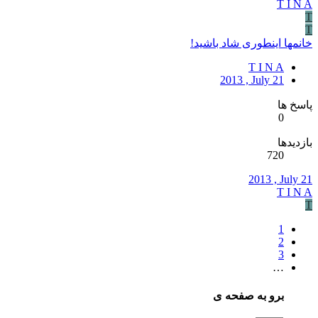
T I N A
T
T
خانمها اینطوری شاد باشید!
T I N A
2013 , July 21
پاسخ ها
0
بازدیدها
720
2013 , July 21
T I N A
T
1
2
3
…
برو به صفحه ی