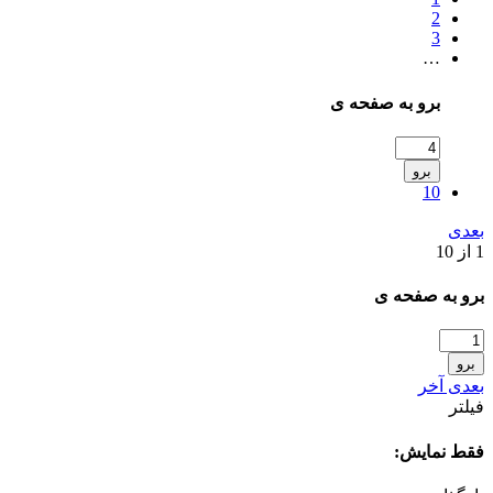
2
3
…
برو به صفحه ی
برو
10
بعدی
1 از 10
برو به صفحه ی
برو
بعدی
آخر
فیلتر
فقط نمایش: