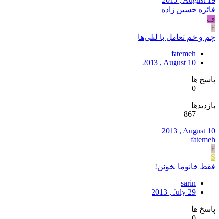
2013 , August 19
فائزه حسین زاده
ف
F
چم و خم تعامل با لیلی‌ها
fatemeh
2013 , August 10
پاسخ ها
0
بازدیدها
867
2013 , August 10
fatemeh
F
S
فقط خانوما بخونن!
sarin
2013 , July 29
پاسخ ها
0