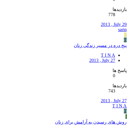
بازدیدها
778
2013 , July 29
sarin
S
T
پنج دره در مسیر زندگی زنان
T I N A
2013 , July 27
پاسخ ها
0
بازدیدها
743
2013 , July 27
T I N A
T
ا
روش های رسیدن به آرامش برای زنان