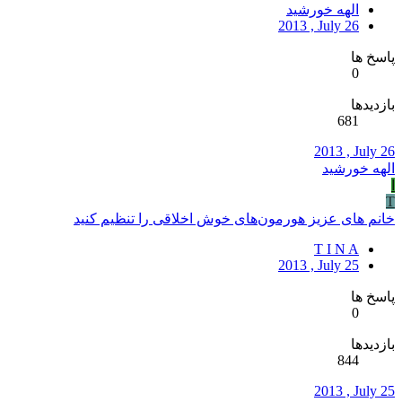
الهه خورشید
2013 , July 26
پاسخ ها
0
بازدیدها
681
2013 , July 26
الهه خورشید
ا
T
خانم های عزیز هورمون‌های خوش اخلاقی را تنظیم کنید
T I N A
2013 , July 25
پاسخ ها
0
بازدیدها
844
2013 , July 25