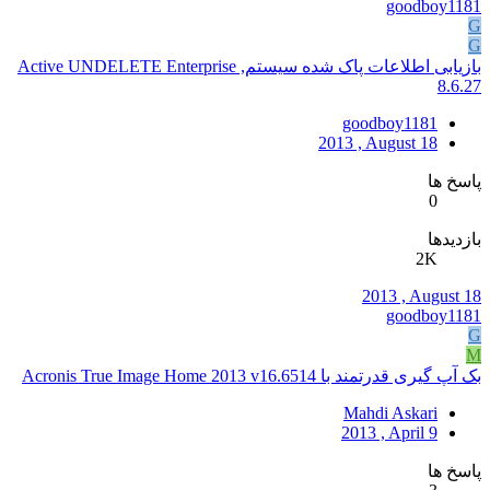
goodboy1181
G
G
بازیابی اطلاعات پاک شده سیستم, Active UNDELETE Enterprise
8.6.27
goodboy1181
2013 , August 18
پاسخ ها
0
بازدیدها
2K
2013 , August 18
goodboy1181
G
M
بک آپ گیری قدرتمند با Acronis True Image Home 2013 v16.6514
Mahdi Askari
2013 , April 9
پاسخ ها