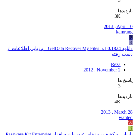
3
بازدیدها
3K
2013 , April 10
kamrang
K
R
دانلود GetData Recover My Files 5.1.0.1824 – بازیابی اطلاعات از
دست رفته
Reza
2012 , November 2
پاسخ ها
3
بازدیدها
4K
2013 , March 28
wanted
W
گ
بازیابی و کشف رمزهای عبور با نرم افزار Passware Kit Enterprise