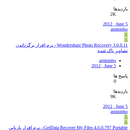
بازدیدها
2K
2012 , June 5
amininho
A
A
Wondershare Photo Recovery 3.0.0.11 - نرم افزار برگرداندن
تصاویر پاک شده
amininho
2012 , June 5
پاسخ ها
0
بازدیدها
9K
2012 , June 5
amininho
A
A
GetData Recover My Files 4.6.0.797 Portable - نرم افزار بازیابی