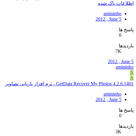
اطلاعات پاک شده
amininho
2012 , June 5
پاسخ ها
0
بازدیدها
7K
2012 , June 5
amininho
A
A
GetData Recover My Photos 4.2.6.1401 - نرم افزار بازیابی تصاویر
amininho
2012 , June 5
پاسخ ها
0
بازدیدها
3K