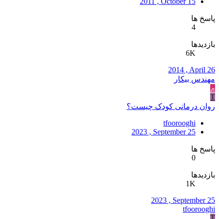
2011 , October 15
پاسخ ها
4
بازدیدها
6K
2014 , April 26
مهندس بيكار
م
T
روان درمانی کودک چیست؟
tfoorooghi
2023 , September 25
پاسخ ها
0
بازدیدها
1K
2023 , September 25
tfoorooghi
T