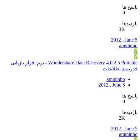
پاسخ ها
0
بازدیدها
3K
2012 , June 5
amininho
A
A
Wondershare Data Recovery 4.0.2.5 Portable - نرم افزار بازیابی
قدرتمند اطلاعات
amininho
2012 , June 5
پاسخ ها
0
بازدیدها
2K
2012 , June 5
amininho
A