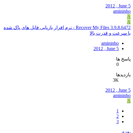
2012 , June 5
amininho
A
A
Recover My Files 3.9.8.6472 - نرم افزار بازیابی فایل های پاک شده
با سرعت و قدرت بالا
amininho
2012 , June 5
پاسخ ها
0
بازدیدها
3K
2012 , June 5
amininho
A
1
2
3
بعدی