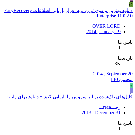
O
دانلود بهترین و قوی ترین نرم افزار بازیابی اطلاعات EasyRecovery
Enterprise 11.0.2.0
OVER LORD
2014 , January 19
پاسخ ها
1
بازدیدها
3K
2014 , September 20
محسن 110
م
ر
فايل‌های پاک‌شده بر اثر ويروس را بازيابی كنيد + دانلود برای رایانه
رضــrezaــا
2013 , December 31
پاسخ ها
1