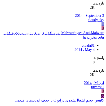
بازدیدها
2K
2014 , September 3
cloudy sky
C
B
Malwarebytes Anti-Malware | نرم افزاری برای از بین بردن بدافزار
های مخرب ها
bivafa81
2014 , May 4
پاسخ ها
0
بازدیدها
2K
2014 , May 4
bivafa81
B
ن
کاهش حجم اشغال‌شده‌ی درایو C با حذف آپدیت‌های قدیمی