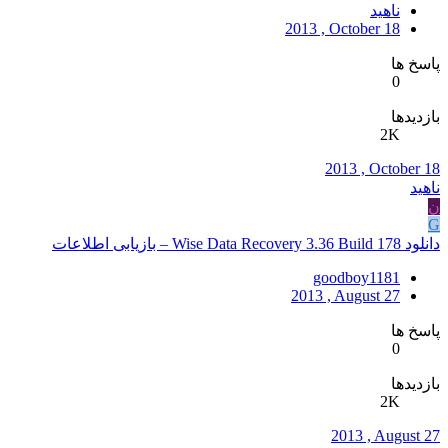
ناهید
2013 , October 18
پاسخ ها
0
بازدیدها
2K
2013 , October 18
ناهید
ن
G
دانلود Wise Data Recovery 3.36 Build 178 – بازیابی اطلاعات
goodboy1181
2013 , August 27
پاسخ ها
0
بازدیدها
2K
2013 , August 27