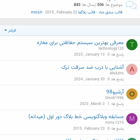
موضوع ها
556
ارسال ها
845
قالب عشق شاد - قالب بلاگفا
2015 , February 22
missA
فیلتر
معرفی بهترین سیستم حفاظتی برای مغازه
T
technology120
پاسخ ها
0
2025 , January 13
آشنایی با درب ضد سرقت ترک
A
ANAzho
پاسخ ها
0
2024 , January 30
آرشیو98
O
Omidi1996
پاسخ ها
1
2023 , March 3
مسابقه وبلاگنویسی خط بلاگ دور اول (عیدانه)
M
mms-1375
پاسخ ها
0
2015 , February 23