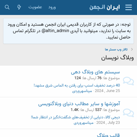
ورود
عضویت
توجه: در صورتی که از کاربران قدیمی ایران انجمن هستید و امکان ورود
به سایت را ندارید، میتوانید با آیدی altin_admin@ در تلگرام تماس
حاصل نمایید.
تالار وب مستر ها
وبلاگ نویسان
سیستم های وبلاگ دهی
موضوع ها
76
ارسال ها
124
40 درصد تخفیف اسنپ برای رفتن به الماس شرق مشهد!
2024 , June 25
میناسهروردی
آموزشها و سایر مطالب دنیای وبلاگنویسی
موضوع ها
537
ارسال ها
1.4K
دیجی کالا، دنیایی از تخفیف‌های شگفت‌انگیز در انتظار شما!
2024 , July 23
میناسهروردی
قالب وبلاگ