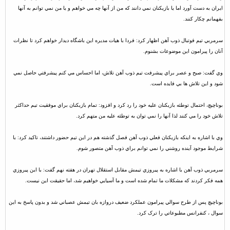
ايران به دست آورد اما يا بازيکنان نمي دانند که من از آنها چه مي خواهم و يا من نمي توانم به آنها
بفهمانم چکار کنند.
سرمربي تيم فوتبال ذوب آهن اظهار کرد: فردا با هيات مديره اين باشگاه ديدار خواهم کرد تا نظرات
آنان را پيرامون اين موضوعات بشنوم.
وي گفت: صبح و عصر براي پيشرفت تيم ذوب آهن تلاش، اما احساس مي کنم پيشرفتي حاصل نمي
شود و اين تلاش ها بي فايده است.
بوناچيچ، احتمال توطئه بازيکنان عليه خود را رد کرد و افزود: تمام بازيکنان براي موفقيت تيم حداکثر
تلاش خود را مي کنند لذا آنها را نمي توان به توطئه عليه من متهم کرد.
وي با اشاره به اينکه بازيکنان فعلي ذوب آهن فصل گذشته هم در اين تيم حضور داشتند، تاکيد کرد: با
شرايط موجود آينده روشني را نمي توانم براي ذوب آهن متصور شوم.
سرمربي ذوب آهن با اشاره به پيروزي تيمش مقابل استقلال تهران در هفته نهم گفت: با اين پيروزي
همه فکر کردند که مشکلات ما تمام شده است و ما آسيايي خواهيم شد، اما حقيقت اين نيست.
بوناچيچ پس از طرح سوالي پيرامون عملکرد ضعيف دروازه بان تيمش عصباني شد و بدون پاسخ به اين
سوال ، کنفرانس مطبوعاتي را ترک کرد.