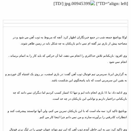
ع
[/TD]
[TD="align: left"]
لوکا بوناچيچ جمعه شب در جمع خبرنگاران اظهار کرد: آنچه که مربوط به ذوب آهن مي شود و در
مصاحبه پيش از بازي نيز گفته ام نمي دانم بازيکنان به چه شکل بايد در زمين ظاهر شوند.
وي افزود: بازيکنانم تلاش حداکثري را انجام مي دهند، اما آن حرکتي که بايد کار را به اتمام برساند ،
انجام نمي شود .
به گزارش ايرنا، سرمربي تيم فوتبال ذوب آهن گفت: در بازي امشب، بر روي يک اشتباه گل خورديم و
به يقين اين سرمربي است که بايد پاسخگوي اين شکست باشد.
وي ادامه داد: ما 11 بازي انجام داده ايم و تنها 12 امتياز کسب کرديم اما ديگران نمي دانند که چه
بازيکناني دراختيار داريم و توانايي اين بازيکنان در چه حد است.
بوناچيچ تاکيد کرد: سه ماه است که با اين بازيکنان تمرين مي کنم، ولي آنها توانستند پيشرفت کنند و
انتظارات کادرفني را برآورده سازند و من نمي دانم چرا اينجا کار مي کنم.
وي تاکيد کرد: من به اين خاطر آمدم ذوب آهن که اين تيم بتواند عنوان خوبي را در ليگ برتر فوتبال