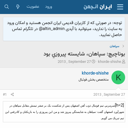
ورود
عضویت
توجه: در صورتی که از کاربران قدیمی ایران انجمن هستید و امکان ورود
به سایت را ندارید، میتوانید با آیدی altin_admin@ در تلگرام تماس
حاصل نمایید.
سپاهان
بوناچيچ: سپاهان، شايسته پيروزي بود
ش
ت
2013 , September 27
khorde-shishe
ر
ا
و
ر
khorde-shishe
K
ع
ی
متخصص بخش فوتبال
ک
خ
ن
ش
ن
ر
#1
2013 , September 27
د
و
ه
ع
[h=2]
سرمربي تيم فوتبال ذوب آهن اصفهان پس از شکست يک بر صفر تيمش مقابل سپاهان در
م
و
شهرآورد اصفهان گفت: سپاهان به شايستگي پيروز شد و من اين پيروزي را به بازيکنان و کادرفني اين
ض
تيم تبريک مي گويم.
و