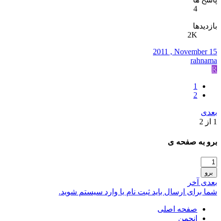
4
بازدیدها
2K
2011 , November 15
rahnama
R
1
2
بعدی
1 از 2
برو به صفحه ی
برو
بعدی
آخر
شما برای ارسال باید ثبت نام یا وارد سیستم شوید.
صفحه اصلی
انجمن