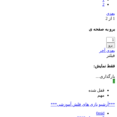
2
بعدی
1 از 2
برو به صفحه ی
برو
بعدی
آخر
فیلتر
فقط نمایش:
بارگذاری…
0
قفل شده
مهم
***آرشیو بازی های فلش آموزشی***
0mid