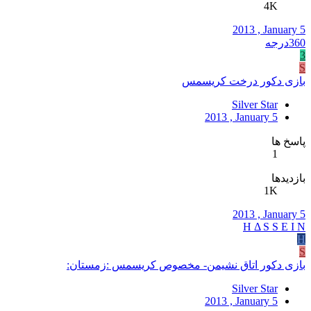
4K
2013 , January 5
360درجه
3
S
بازی دکور درخت کریسمس
Silver Star
2013 , January 5
پاسخ ها
1
بازدیدها
1K
2013 , January 5
H Δ S S E I N
H
S
بازی دکور اتاق نشیمن- مخصوص کریسمس :زمستان:
Silver Star
2013 , January 5