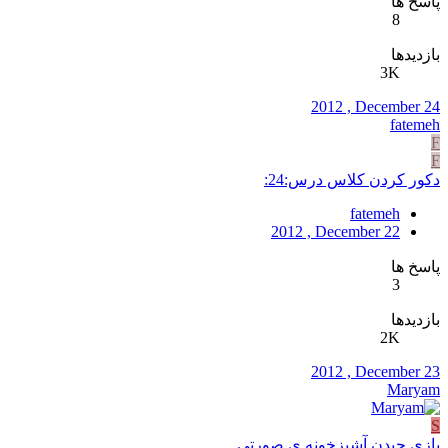
پاسخ ها
8
بازدیدها
3K
2012 , December 24
fatemeh
F
F
دکور کردن کلاس درس:24:
fatemeh
2012 , December 22
پاسخ ها
3
بازدیدها
2K
2012 , December 23
Maryam
S
بازی چیدن آشپزخونه ی صورتی