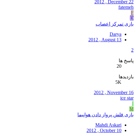
2012 , December 22
fatemeh
F
D
بازی تمرکز اعصاب
Darya
2012 , August 13
2
پاسخ ها
20
بازدیدها
5K
2012 , November 16
ice star
I
M
بازی فلش پرواز دادن هواپیما
Mahdi Askari
2012 , October 10