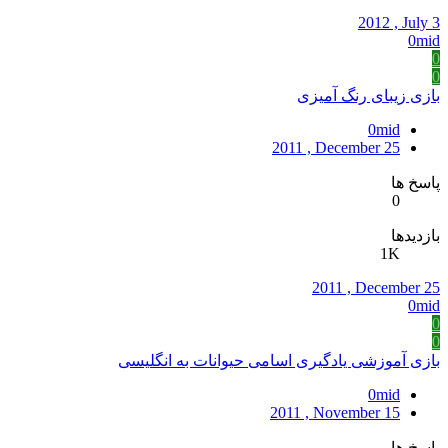
2012 , July 3
0mid
0
0
بازی زیبای رنگ آمیزی
0mid
2011 , December 25
پاسخ ها
0
بازدیدها
1K
2011 , December 25
0mid
0
0
بازی آموزشی یادگیری اسامی حیوانات به انگلیسی
0mid
2011 , November 15
پاسخ ها