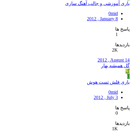
بازی آموزشی و جالب آهنگ سازی
0mid
2012 , January 8
پاسخ ها
1
بازدیدها
2K
2012 , August 14
گل همیشه بهار
گ
0
بازی فلش تست هوش
0mid
2012 , July 3
پاسخ ها
0
بازدیدها
1K