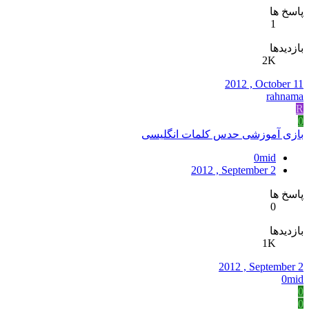
پاسخ ها
1
بازدیدها
2K
2012 , October 11
rahnama
R
0
بازی آموزشی حدس کلمات انگلیسی
0mid
2012 , September 2
پاسخ ها
0
بازدیدها
1K
2012 , September 2
0mid
0
0