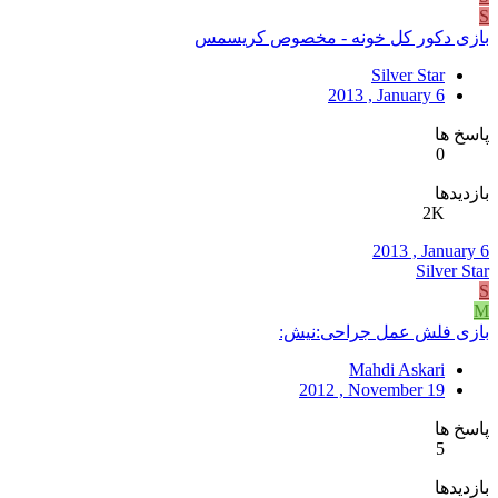
S
بازی دکور کل خونه - مخصوص کریسمس
Silver Star
2013 , January 6
پاسخ ها
0
بازدیدها
2K
2013 , January 6
Silver Star
S
M
بازی فلش عمل جراحی:نیش:
Mahdi Askari
2012 , November 19
پاسخ ها
5
بازدیدها