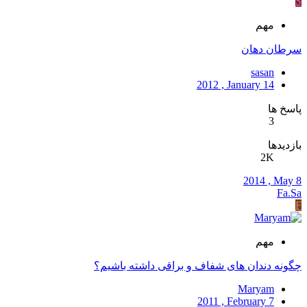
S
مهم
سرطان دهان
sasan
2012 , January 14
پاسخ ها
3
بازدیدها
2K
2014 , May 8
Fa.Sa
F
مهم
چگونه دندان های شفاف و براقی داشته باشیم؟
Maryam
2011 , February 7