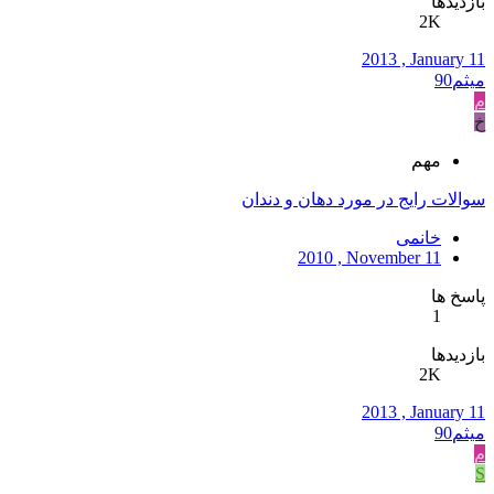
بازدیدها
2K
2013 , January 11
میثم90
م
خ
مهم
سوالات رایج در مورد دهان و دندان
خانمی
2010 , November 11
پاسخ ها
1
بازدیدها
2K
2013 , January 11
میثم90
م
S