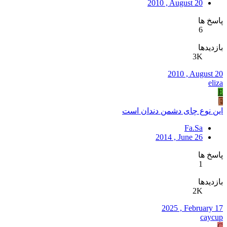
2010 , August 20
پاسخ ها
6
بازدیدها
3K
2010 , August 20
eliza
E
F
این نوع چای دشمن دندان است
Fa.Sa
2014 , June 26
پاسخ ها
1
بازدیدها
2K
2025 , February 17
caycup
C