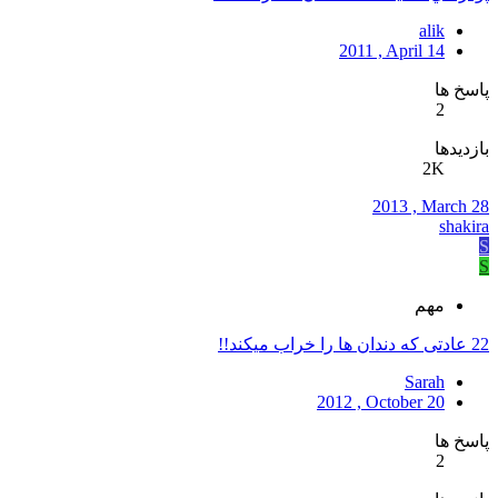
alik
2011 , April 14
پاسخ ها
2
بازدیدها
2K
2013 , March 28
shakira
S
S
مهم
22 عادتی که دندان ها را خراب میکند!!
Sarah
2012 , October 20
پاسخ ها
2