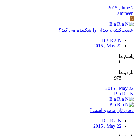
2015 , June 2
amineeh
A
عصب‌کشی، دندان را شکننده می کند؟
B a R a N
2015 , May 22
پاسخ ها
0
بازدیدها
975
2015 , May 22
B a R a N
دهان تان بدمزه است؟
B a R a N
2015 , May 22