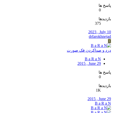
پاسخ ها
0
بازدیدها
375
2023 , July 10
drfarokhnejad
D
درد و صداکردن فک صورت
B a R a N
2015 , June 29
پاسخ ها
0
بازدیدها
1K
2015 , June 29
B a R a N