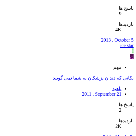
پاسخ ها
9
بازدیدها
4K
2013 , October 5
ice star
I
ن
مهم
نکاتی که دندان پزشکان به شما نمی گویند
ناهید
2011 , September 21
پاسخ ها
2
بازدیدها
2K