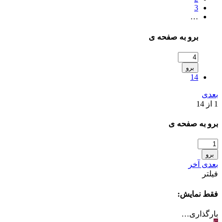
3
…
برو به صفحه ی
برو
14
بعدی
1 از 14
برو به صفحه ی
برو
بعدی
آخر
فیلتر
فقط نمایش:
بارگذاری…