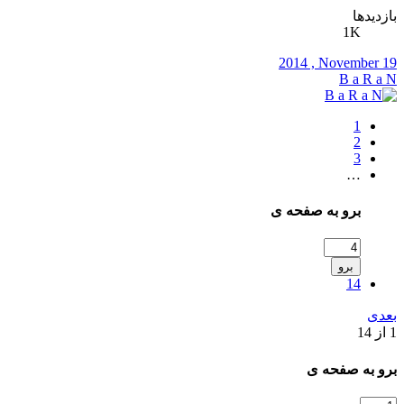
بازدیدها
1K
2014 , November 19
B a R a N
1
2
3
…
برو به صفحه ی
برو
14
بعدی
1 از 14
برو به صفحه ی