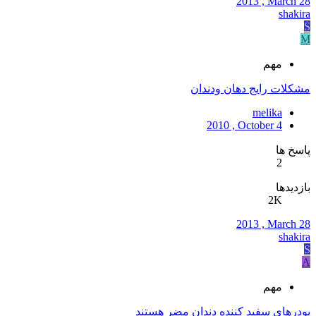
2013 , March 28
shakira
S
M
مهم
مشكلات رايج دهان ودندان
melika
2010 , October 4
پاسخ ها
2
بازدیدها
2K
2013 , March 28
shakira
S
A
مهم
پودرهاي سفيد كننده دندان مضر هستند