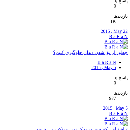
پاسخ ها
0
بازدیدها
1K
2015 , May 22
B a R a N
چطور از لق شدن دندان جلوگیری کنیم؟
B a R a N
2015 , May 5
پاسخ ها
0
بازدیدها
977
2015 , May 5
B a R a N
7 اشتباهی که حین مسواک زدن مرتکب می شوید