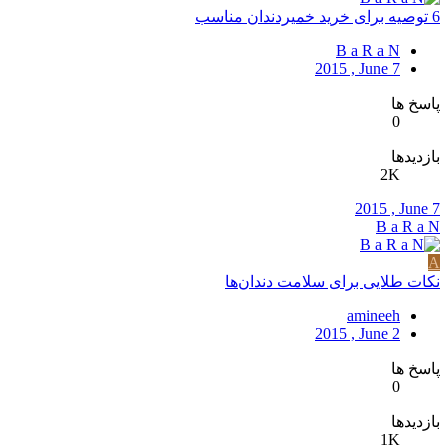
6 توصیه برای خرید خمیردندان مناسب
B a R a N
2015 , June 7
پاسخ ها
0
بازدیدها
2K
2015 , June 7
B a R a N
A
نکات طلایی برای سلامت دندان‌ها
amineeh
2015 , June 2
پاسخ ها
0
بازدیدها
1K