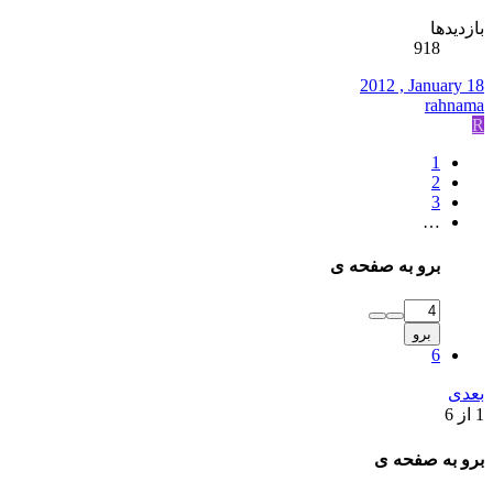
بازدیدها
918
2012 , January 18
rahnama
R
1
2
3
…
برو به صفحه ی
برو
6
بعدی
1 از 6
برو به صفحه ی