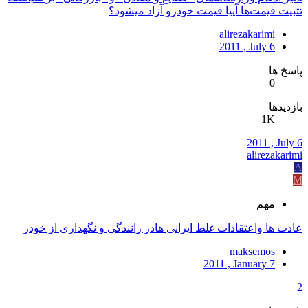
تثبیت قیمت‌ها آییا قیمت خودرو آزاد میشود؟
alirezakarimi
2011 , July 6
پاسخ ها
0
بازدیدها
1K
2011 , July 6
alirezakarimi
A
M
مهم
عادت ها واعتقادات غلط ایرانی هادر رانندگی و نگهداری از خودر
maksemos
2011 , January 7
2