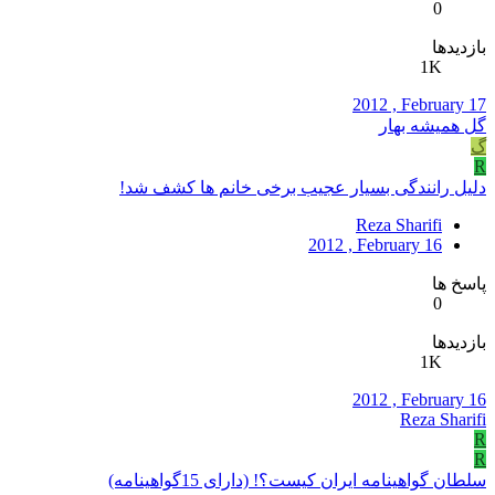
0
بازدیدها
1K
2012 , February 17
گل همیشه بهار
گ
R
دلیل رانندگی بسیار عجیب برخی خانم ها کشف شد!
Reza Sharifi
2012 , February 16
پاسخ ها
0
بازدیدها
1K
2012 , February 16
Reza Sharifi
R
R
سلطان گواهینامه ایران کیست؟! (دارای 15گواهینامه)