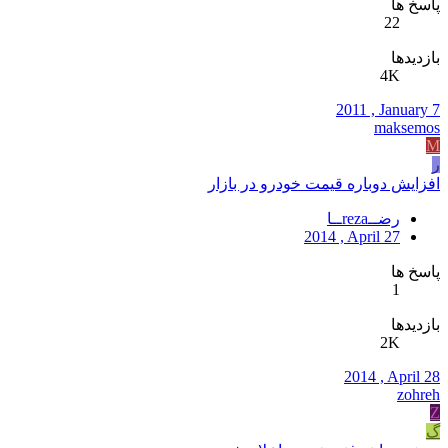
پاسخ ها
22
بازدیدها
4K
2011 , January 7
maksemos
M
ر
افزایش دوباره قیمت خودرو در بازار
رضــrezaــا
2014 , April 27
پاسخ ها
1
بازدیدها
2K
2014 , April 28
zohreh
Z
گ