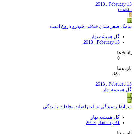
2013 , February 13
parastu
P
گ
پیامک صفر شدن خلافی خودرو دروغ است
گل همیشه بهار
2013 , February 13
پاسخ ها
0
بازدیدها
828
2013 , February 13
گل همیشه بهار
گ
گ
شرایط رسیدگی به اعتراضات تخلفات رانندگی
گل همیشه بهار
2013 , January 31
پاسخ ها