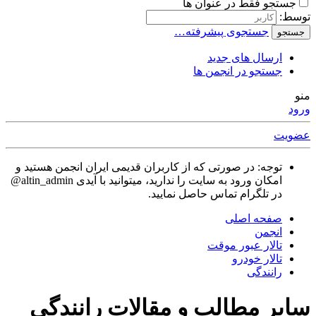
جستجو فقط در عنوان ها
توسط:
جستجوی پیشرفته…
جستجو
ارسال های جدید
جستجو در انجمن ها
منو
ورود
عضویت
توجه: در صورتی که از کاربران قدیمی ایران انجمن هستید و
امکان ورود به سایت را ندارید، میتوانید با آیدی altin_admin@
در تلگرام تماس حاصل نمایید.
صفحه اصلی
انجمن
تالار عبور موقت
تالار خودرو
رانندگی
سایر مطالب و مقالات رانندگی