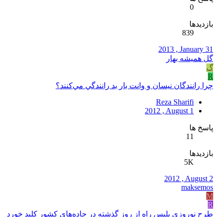
0
بازدیدها
839
2013 , January 31
گل همیشه بهار
گ
R
چرا رانندگان نيسان و وانت بار بد رانندگي مي‌كنند؟
Reza Sharifi
2012 , August 1
پاسخ ها
11
بازدیدها
5K
2012 , August 2
maksemos
M
R
طرح نوروزي پليس راه از روز گذشته در جاده‌هاي كشور كليد خورد