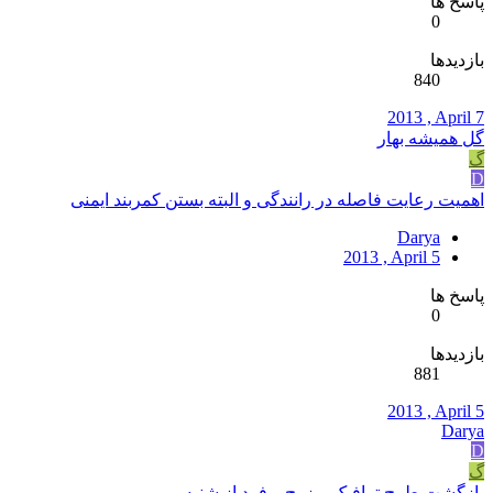
پاسخ ها
0
بازدیدها
840
2013 , April 7
گل همیشه بهار
گ
D
اهمیت رعایت فاصله در رانندگی و البته بستن کمربند ایمنی
Darya
2013 , April 5
پاسخ ها
0
بازدیدها
881
2013 , April 5
Darya
D
گ
بازگشت طرح ترافیک و زوج و فرد از شنبه