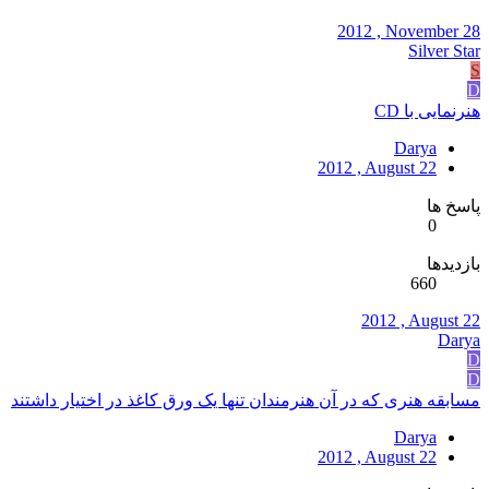
2012 , November 28
Silver Star
S
D
هنرنمایی با CD
Darya
2012 , August 22
پاسخ ها
0
بازدیدها
660
2012 , August 22
Darya
D
D
مسابقه هنری که در آن هنرمندان تنها یک ورق کاغذ در اختیار داشتند
Darya
2012 , August 22