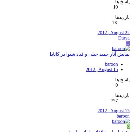
پاسخ ها
10
بازدیدها
1K
2012 , August 22
Darya
D
نمایش آثار حمید جبلی و قباد شیوا در کانادا
baroon
2012 , August 15
پاسخ ها
0
بازدیدها
757
2012 , August 15
baroon
S