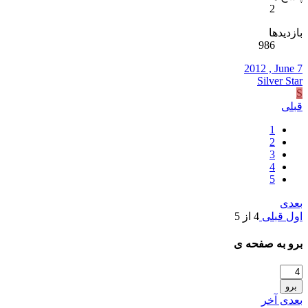
2
بازدیدها
986
2012 , June 7
Silver Star
S
قبلی
1
2
3
4
5
بعدی
اول
قبلی
4 از 5
برو به صفحه ی
برو
بعدی
آخر