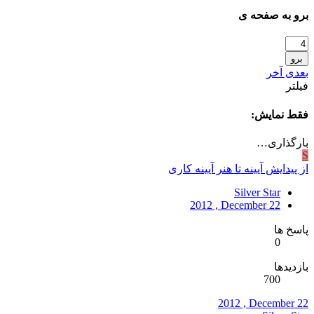
برو به صفحه ی
برو
بعدی
آخر
فیلتر
فقط نمایش:
بارگذاری…
S
از پیدایش آیینه تا هنر آیینه کاری
Silver Star
2012 , December 22
پاسخ ها
0
بازدیدها
700
2012 , December 22