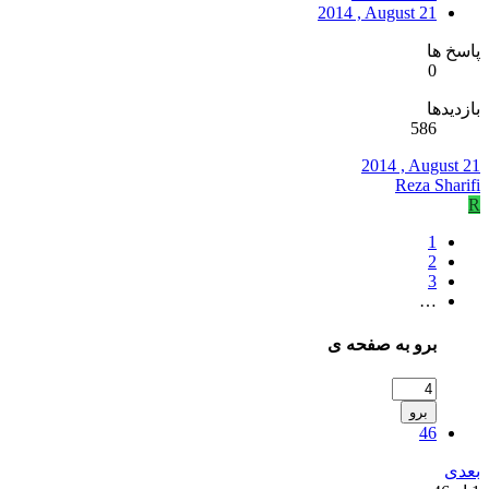
2014 , August 21
پاسخ ها
0
بازدیدها
586
2014 , August 21
Reza Sharifi
R
1
2
3
…
برو به صفحه ی
برو
46
بعدی