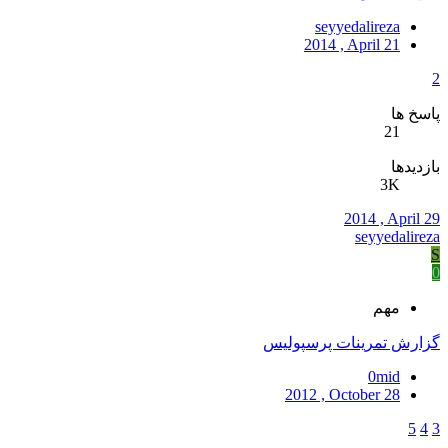
seyyedalireza
2014 , April 21
2
پاسخ ها
21
بازدیدها
3K
2014 , April 29
seyyedalireza
S
0
مهم
گزارش تمرینات پرسپولیس
0mid
2012 , October 28
5
4
3