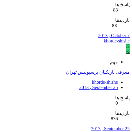
پاسخ ها
83
بازدیدها
8K
2013 , October 7
khorde-shishe
K
K
مهم
معرفی بازیکنان پرسپولیس تهران
khorde-shishe
2013 , September 25
پاسخ ها
0
بازدیدها
836
2013 , September 25