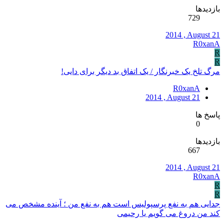
بازدیدها
729
2014 , August 21
R0xanA
R
R
مرگ تلخ یک خبرنگار / یک اتفاق بد دیگر برای دایی!
R0xanA
2014 , August 21
پاسخ ها
0
بازدیدها
667
2014 , August 21
R0xanA
R
R
جدایی هم به نفع پرسپولیس است هم به نفع من ؛ آینده مشخص می
کند من دروغ می گویم یا رحیمی