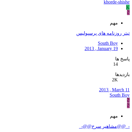
khorde-shishe
K
S
مهم
تیتر روزنامه های پرسپولیس
South Boy
2013 , January 19
پاسخ ها
14
بازدیدها
2K
2013 , March 11
South Boy
S
S
مهم
-_@@مشاهیر سرخ@@-_