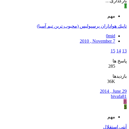
بارگذاری…
0
مهم
تاپيك هواداران پرسپوليس (محبوب ترين تيم آسيا)
0mid
2010 , November 7
15
14
13
پاسخ ها
285
بازدیدها
36K
2014 , June 29
bivafa81
B
S
مهم
آنتی استقلال