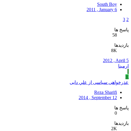
South Boy
2011 , January 6
3
2
پاسخ ها
58
بازدیدها
8K
2012 , April 5
ارمینا
ا
R
عذرخواهی سياسی از علي دايی
Reza Sharifi
2014 , September 12
پاسخ ها
0
بازدیدها
2K