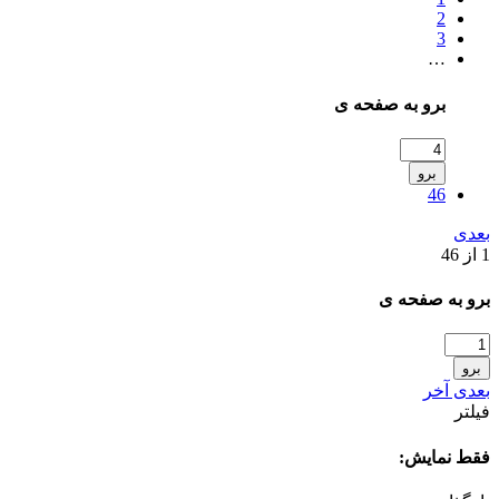
2
3
…
برو به صفحه ی
برو
46
بعدی
1 از 46
برو به صفحه ی
برو
بعدی
آخر
فیلتر
فقط نمایش: