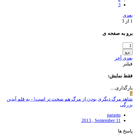
3
بعدی
1 از 3
برو به صفحه ی
برو
بعدی
آخر
فیلتر
فقط نمایش:
بارگذاری…
P
شاهد مرگ دیگری بودن از مرگ هم سخت تر است! - به قلم آیدین
بزرگی
parastu
2013 , September 11
پاسخ ها