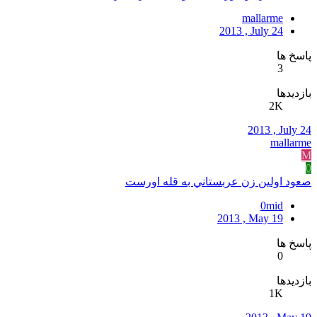
mallarme
2013 , July 24
پاسخ ها
3
بازدیدها
2K
2013 , July 24
mallarme
M
0
صعود اولين زن عربستاني به قله اورست
0mid
2013 , May 19
پاسخ ها
0
بازدیدها
1K