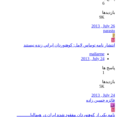
6
بازدیدها
9K
2013 , July 26
parastu
P
M
انتشار نامه توماس لامل: کوهنوردان ايراني زنده نيستند
mallarme
2013 , July 24
پاسخ ها
1
بازدیدها
5K
2013 , July 24
فائزه حسین زاده
ف
M
نامه یکی از کوهنوردان مفقود شده ایران در هیمالیا.............