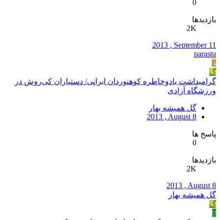
0
بازدیدها
2K
2013 , September 11
parastu
P
گ
گرامیداشت یادوخاطره کوهنوردان ایرانی/ دستیاران کی‌روش در
ورزشگاه آزادی
گل همیشه بهار
2013 , August 8
پاسخ ها
0
بازدیدها
2K
2013 , August 8
گل همیشه بهار
گ
0