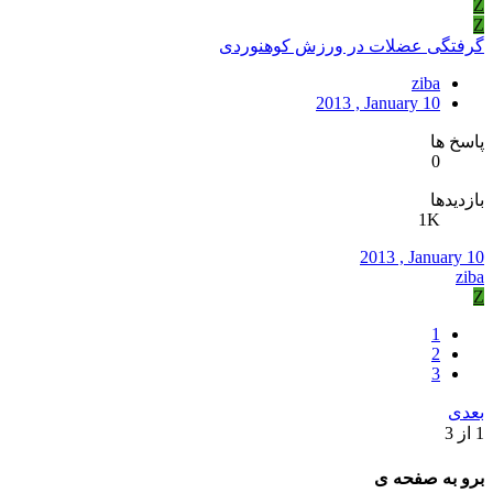
Z
Z
گرفتگی عضلات در ورزش کوهنوردی
ziba
2013 , January 10
پاسخ ها
0
بازدیدها
1K
2013 , January 10
ziba
Z
1
2
3
بعدی
1 از 3
برو به صفحه ی