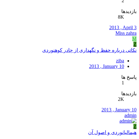
2
بازدیدها
8K
2013 , April 3
Miss zahra
M
Z
نکاتی درباره حفظ و نگهداری از چادر کوهنوردی
ziba
2013 , January 10
پاسخ ها
1
بازدیدها
2K
2013 , January 10
admin
Z
هیمالیانوردی و اصول آن