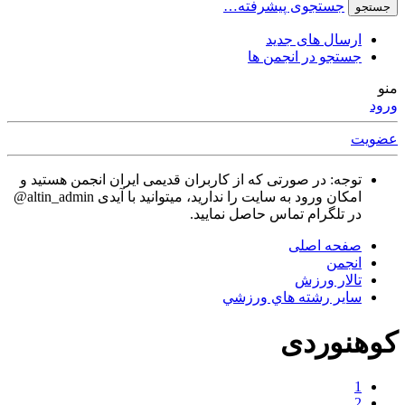
جستجوی پیشرفته…
جستجو
ارسال های جدید
جستجو در انجمن ها
منو
ورود
عضویت
توجه: در صورتی که از کاربران قدیمی ایران انجمن هستید و
امکان ورود به سایت را ندارید، میتوانید با آیدی altin_admin@
در تلگرام تماس حاصل نمایید.
صفحه اصلی
انجمن
تالار ورزش
ساير رشته هاي ورزشي
کوهنوردی
1
2