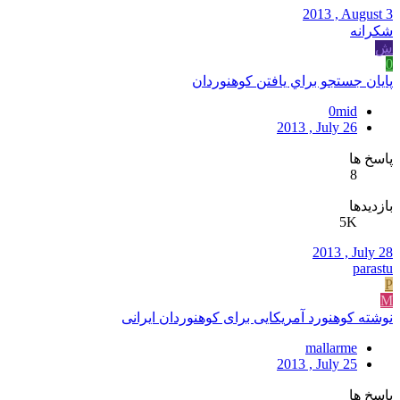
2013 , August 3
شکرانه
ش
0
پايان جستجو براي يافتن کوهنوردان
0mid
2013 , July 26
پاسخ ها
8
بازدیدها
5K
2013 , July 28
parastu
P
M
نوشته کوهنورد آمریکایی برای کوهنوردان ایرانی
mallarme
2013 , July 25
پاسخ ها