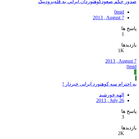
صدور حکم صعود‌کوهنوردان‌ ايراني به قله‌برودپيک
0mid
2013 , August 7
پاسخ ها
1
بازدیدها
1K
2013 , August 7
0mid
0
ا
به احترام سه کوهنورد ایرانی خبردار !
الهه خورشید
2013 , July 26
پاسخ ها
3
بازدیدها
2K