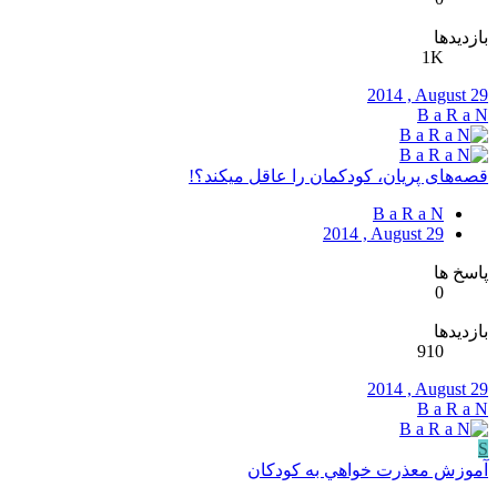
بازدیدها
1K
2014 , August 29
B a R a N
قصه‌های پریان، کودکمان را عاقل میکند؟!
B a R a N
2014 , August 29
پاسخ ها
0
بازدیدها
910
2014 , August 29
B a R a N
S
آموزش معذرت خواهي به كودكان