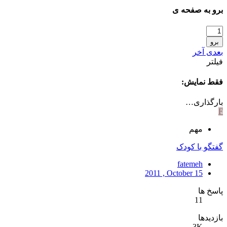
برو به صفحه ی
برو
بعدی
آخر
فیلتر
فقط نمایش:
بارگذاری…
F
مهم
گفتگو با کودک
fatemeh
2011 , October 15
پاسخ ها
11
بازدیدها
3K