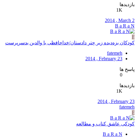
بازدیدها
1K
2014 , March 2
B a R a N
F
کودکان بزه‌دیده زیر چتر دادستان/خداحافظی‌ با والدین بدسرپرست
fatemeh
2014 , February 23
پاسخ ها
0
بازدیدها
1K
2014 , February 23
fatemeh
F
کودکی عاشق کتاب و مطالعه
B a R a N