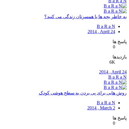
B a R a N
به خاطر بچه‌ ها با همسرتان زندگی می‌ کنید؟
B a R a N
2014 , April 24
پاسخ ها
0
بازدیدها
6K
2014 , April 24
B a R a N
روش هایی برای پی بردن به سطح هوشی کودک
B a R a N
2014 , March 2
پاسخ ها
0