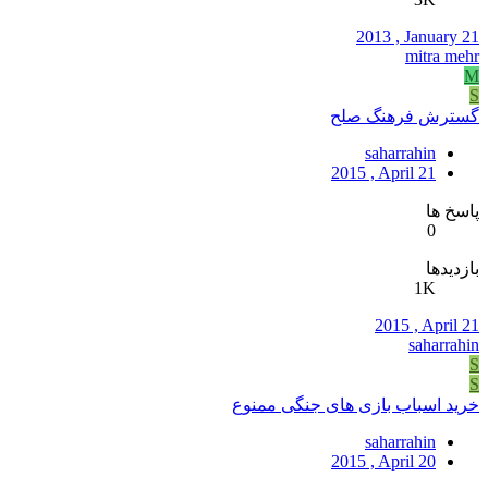
2013 , January 21
mitra mehr
M
S
گسترش فرهنگ صلح
saharrahin
2015 , April 21
پاسخ ها
0
بازدیدها
1K
2015 , April 21
saharrahin
S
S
خرید اسباب بازی های جنگی ممنوع
saharrahin
2015 , April 20