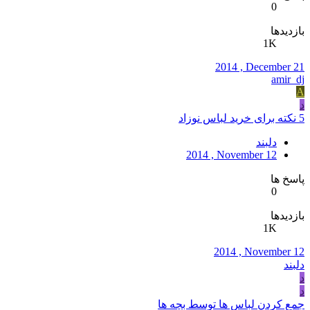
0
بازدیدها
1K
2014 , December 21
amir_dj
A
د
5 نکته برای خرید لباس نوزاد
دلبند
2014 , November 12
پاسخ ها
0
بازدیدها
1K
2014 , November 12
دلبند
د
د
جمع کردن لباس ها توسط بچه ها