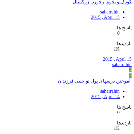
کودک و نحوه برخورد بزرگسال
saharrahin
2015 , April 15
پاسخ ها
0
بازدیدها
1K
2015 , April 15
saharrahin
S
S
آموختن درسهای پول تو جیبی فرزندان
saharrahin
2015 , April 14
پاسخ ها
0
بازدیدها
1K