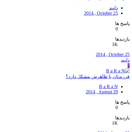
دلبند
2014 , October 25
پاسخ ها
0
بازدیدها
1K
2014 , October 25
دلبند
د
فرزندتان با ظاهرش مشکل دارد؟
B a R a N
2014 , August 29
پاسخ ها
0
بازدیدها
1K