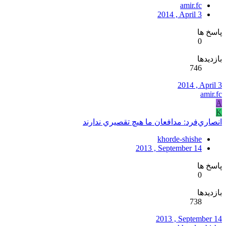
amir.fc
2014 , April 3
پاسخ ها
0
بازدیدها
746
2014 , April 3
amir.fc
A
K
انصاري‌فرد: مدافعان ما هيچ تقصيري ندارند
khorde-shishe
2013 , September 14
پاسخ ها
0
بازدیدها
738
2013 , September 14