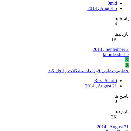
0mid
2013 , August 5
پاسخ ها
4
بازدیدها
1K
2013 , September 2
khorde-shishe
K
R
خطيبي: نظمي قول داد مشکلات را حل کند
Reza Sharifi
2014 , August 21
پاسخ ها
0
بازدیدها
2K
2014 , August 21