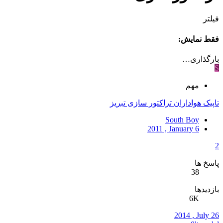
فیلتر
فقط نمایش:
بارگذاری…
S
مهم
تاپیک هواداران تراکتور سازی تبريز
South Boy
2011 , January 6
2
پاسخ ها
38
بازدیدها
6K
2014 , July 26