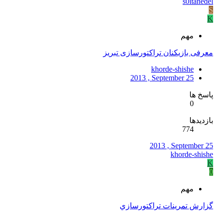
s0ltanedel
S
K
مهم
معرفی بازیکنان تراکتورسازی تبریز
khorde-shishe
2013 , September 25
پاسخ ها
0
بازدیدها
774
2013 , September 25
khorde-shishe
K
0
مهم
گزارش تمرينات تراکتورسازي