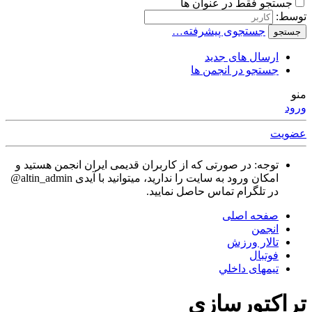
جستجو فقط در عنوان ها
توسط:
جستجوی پیشرفته…
جستجو
ارسال های جدید
جستجو در انجمن ها
منو
ورود
عضویت
توجه: در صورتی که از کاربران قدیمی ایران انجمن هستید و
امکان ورود به سایت را ندارید، میتوانید با آیدی altin_admin@
در تلگرام تماس حاصل نمایید.
صفحه اصلی
انجمن
تالار ورزش
فوتبال
تیمهای داخلي
تراکتورسازی