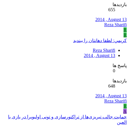
بازدیدها
655
2014 , August 13
Reza Sharifi
R
R
کريمي: لطفا دهانتان را ببنديد
Reza Sharifi
2014 , August 13
پاسخ ها
0
بازدیدها
648
2014 , August 13
Reza Sharifi
R
A
حمایت جالب تبریزی‌ها از تراکتورسازی و تونی اولیویرا در بازی با
العین