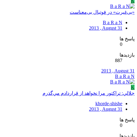
K
«بی‌غیرت» در فوتبال بی‌معناست
B a R a N
2013 , August 31
پاسخ ها
0
بازدیدها
887
2013 , August 31
B a R a N
K
جلالي: تراکتور مرا نخواهد از قراردادم مي‌گذرم
khorde-shishe
2013 , August 31
پاسخ ها
0
بازدیدها